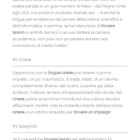
essere parlata in un gran numero di Paesi – dal Regno Unito
agli USA, ma anche in Australia, Irlanda, ecc. – è anche la
lingua per eccellenza nel campo della ricerca scientifica e
dell’informatica. Insomma, se hai intenzione di
trovare
lavoro
in ambito tecnico o se vuoi tentare la carriera
accademica, non puoi non possedere almeno una
conoscenza di medio livello!
#2 Cinese
L’approccio con la
lingua cinese
può essere, a primo
impatto, un po’
traumatico.
Si tratta, infatti, di un idioma
completamente diverso dal nostro, a partire già dalla
scrittura. Tuttavia, se riesci ad appassionarti allo studio del
cinese,
potrai scoprire un mondo ed una cultura davvero
affascinanti. Inoltre, vista la costante crescita dell’economia
cinese,
è un ottimo requisito per
trovare un impiego
!
#3 Spagnolo
Se ti piacerebbe
trovare lavoro
nel settore turistico lo