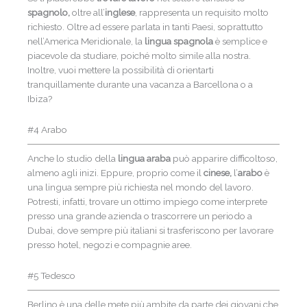
spagnolo,
oltre all’
inglese
, rappresenta un requisito molto
richiesto. Oltre ad essere parlata in tanti Paesi, soprattutto
nell’America Meridionale, la
lingua spagnola
è semplice e
piacevole da studiare, poiché molto simile alla nostra.
Inoltre, vuoi mettere la possibilità di orientarti
tranquillamente durante una vacanza a Barcellona o a
Ibiza?
#4 Arabo
Anche lo studio della
lingua araba
può apparire difficoltoso,
almeno agli inizi. Eppure, proprio come il
cinese,
l’
arabo
è
una lingua sempre più richiesta nel mondo del lavoro.
Potresti, infatti, trovare un ottimo impiego come interprete
presso una grande azienda o trascorrere un periodo a
Dubai, dove sempre più italiani si trasferiscono per lavorare
presso hotel, negozi e compagnie aree.
#5 Tedesco
Berlino è una delle mete più ambite da parte dei giovani che