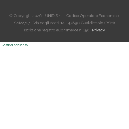
© Copyright 2026 - UNID S.r.l. - Codice Operatore Economico:
SM22747 - Via degli Aceri, 14 - 47890 Gualdicciolo (RSM)
Iscrizione registro eCommerce n. 150 |
Privacy
Gestisci consenso