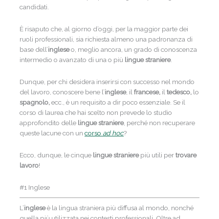
candidati.
È risaputo che, al giorno d’oggi, per la maggior parte dei
ruoli professionali, sia richiesta almeno una padronanza di
base dell’
inglese
o, meglio ancora, un grado di conoscenza
intermedio o avanzato di una o più
lingue straniere
.
Dunque, per chi desidera inserirsi con successo nel mondo
del lavoro, conoscere bene l’
inglese
, il
francese,
il
tedesco,
lo
spagnolo,
ecc., è un requisito a dir poco essenziale. Se il
corso di laurea che hai scelto non prevede lo studio
approfondito delle
lingue straniere
, perché non recuperare
queste lacune con un
corso
ad hoc
?
Ecco, dunque, le cinque
lingue straniere
più utili per
trovare
lavoro
!
#1 Inglese
L’
inglese
è la lingua straniera più diffusa al mondo, nonché
quella più utilizzata nei contesti professionali. Oltre ad