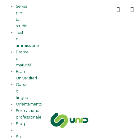
Vai
Statistiche
Marketing
Preferenze
Funzionale
Servizi
al
Gestisci la tua privacy
per
contenuto
lo
studio
Test
di
ammissione
Esame
di
maturità
Esami
Universitari
Corsi
di
lingue
Orientamento
Formazione
professionale
Blog
Su