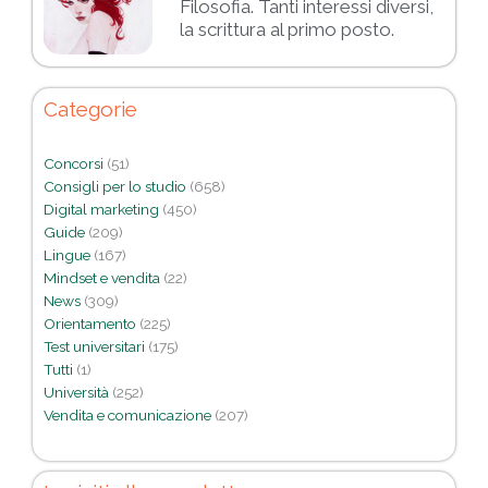
Filosofia. Tanti interessi diversi,
la scrittura al primo posto.
Categorie
Concorsi
(51)
Consigli per lo studio
(658)
Digital marketing
(450)
Guide
(209)
Lingue
(167)
Mindset e vendita
(22)
News
(309)
Orientamento
(225)
Test universitari
(175)
Tutti
(1)
Università
(252)
Vendita e comunicazione
(207)