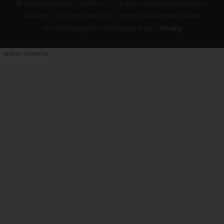
© Copyright 2026 - UNID S.r.l. - Codice Operatore Economico:
SM22747 - Via degli Aceri, 14 - 47890 Gualdicciolo (RSM)
Iscrizione registro eCommerce n. 150 |
Privacy
Gestisci consenso