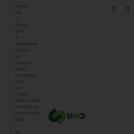
Vai
Statistiche
Marketing
Preferenze
Funzionale
Servizi
al
Gestisci la tua privacy
per
contenuto
lo
studio
Test
di
ammissione
Esame
di
maturità
Esami
Universitari
Corsi
di
lingue
Orientamento
Formazione
professionale
Blog
Su