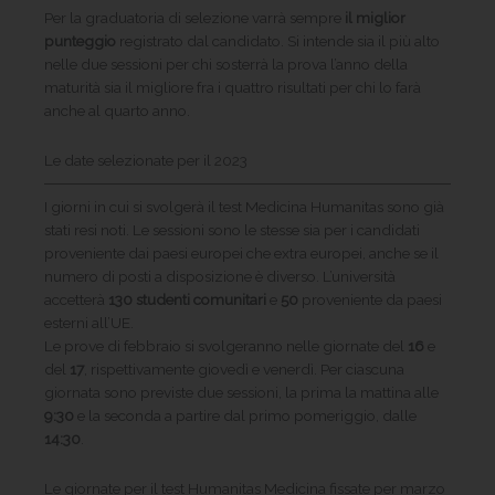
Per la graduatoria di selezione varrà sempre
il miglior
punteggio
registrato dal candidato. Si intende sia il più alto
nelle due sessioni per chi sosterrà la prova l’anno della
maturità sia il migliore fra i quattro risultati per chi lo farà
anche al quarto anno.
Le date selezionate per il 2023
I giorni in cui si svolgerà il test Medicina Humanitas sono già
stati resi noti. Le sessioni sono le stesse sia per i candidati
proveniente dai paesi europei che extra europei, anche se il
numero di posti a disposizione è diverso. L’università
accetterà
130 studenti comunitari
e
50
proveniente da paesi
esterni all’UE.
Le prove di febbraio si svolgeranno nelle giornate del
16
e
del
17
, rispettivamente giovedì e venerdì. Per ciascuna
giornata sono previste due sessioni, la prima la mattina alle
9:30
e la seconda a partire dal primo pomeriggio, dalle
14:30
.
Le giornate per il test Humanitas Medicina fissate per marzo