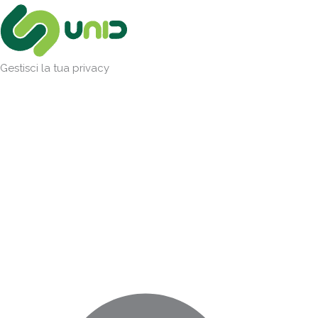
Vai
Marketing
Statistiche
Preferenze
Funzionale
al
contenuto
Gestisci la tua privacy