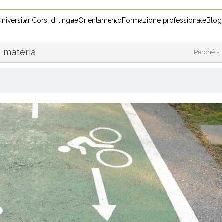
niversitari
Corsi di lingue
Orientamento
Formazione professionale
Blog
a materia
Perché st