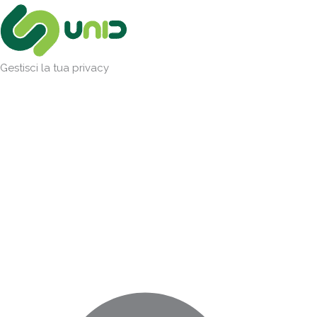
Vai
Marketing
Statistiche
Preferenze
Funzionale
al
contenuto
Gestisci la tua privacy