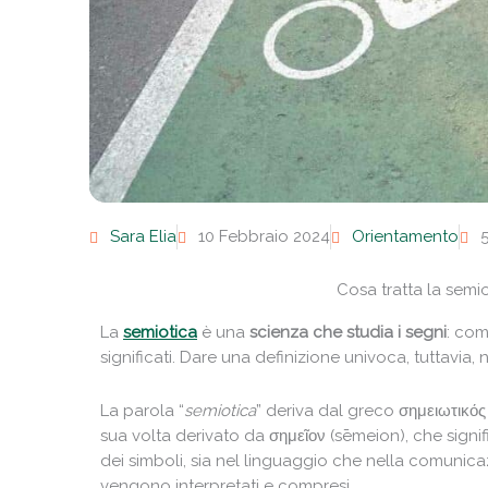
Sara Elia
10 Febbraio 2024
Orientamento
5
Cosa tratta la semi
La
semiotica
è una
scienza che studia i segni
: com
significati. Dare una definizione univoca, tuttavia,
La parola “
semiotica
” deriva dal greco σημειωτικός 
sua volta derivato da σημεῖον (sēmeion), che signif
dei simboli, sia nel linguaggio che nella comunica
vengono interpretati e compresi.