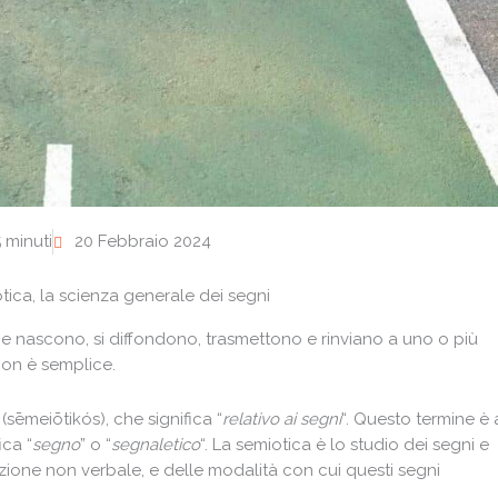
 minuti
20 Febbraio 2024
otica, la scienza generale dei segni
e nascono, si diffondono, trasmettono e rinviano a uno o più
 non è semplice.
(sēmeiōtikós), che significa “
relativo ai segni
“. Questo termine è 
ica “
segno
” o “
segnaletico
“. La semiotica è lo studio dei segni e
zione non verbale, e delle modalità con cui questi segni