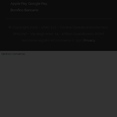
Apple Pay, Google Pay,
Bonifico Bancario.
© Copyright 2026 - UNID S.r.l. - Codice Operatore Economico:
SM22747 - Via degli Aceri, 14 - 47890 Gualdicciolo (RSM)
Iscrizione registro eCommerce n. 150 |
Privacy
Gestisci consenso