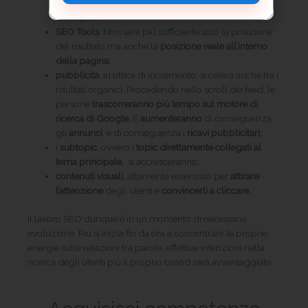
lavorare in modo incisivo su anteprima, title e meta
description;
SEO Tools
. Non sarà più sufficiente solo la posizione
del risultato ma anche la
posizione reale all’interno
della pagina;
pubblicità
, in ottica di incremento, si celerà anche tra i
risultati organici. Procedendo nello scroll dei feed, le
persone
trascorreranno più tempo sul motore di
ricerca di Google.
E
aumenteranno
di conseguenza
gli
annunci
, e di conseguenza i
ricavi pubblicitari;
i
subtopic,
ovvero i
topic direttamente collegati al
tema principale,
si accresceranno;
contenuti visuali,
altamente essenziali per
attirare
l’attenzione
degli utenti e
convincerli a cliccare.
Il lavoro SEO dunque è in un momento di necessaria
evoluzione. Più si inizia fin da ora a concentrare le proprie
energie sulle relazioni tra parole, effettive intenzioni nella
ricerca degli utenti più il proprio brand sarà avvantaggiato.