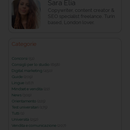
Sara Elia
Copywriter, content creator &
SEO specialist freelance. Turin
based, London lover.
Categorie
Concorsi
(51)
Consigli per lo studio
(658)
Digital marketing
(450)
Guide
(209)
Lingue
(167)
Mindset e vendita
(22)
News
(309)
Orientamento
(225)
Test universitari
(175)
Tutti
(1)
Università
(252)
Vendita e comunicazione
(207)