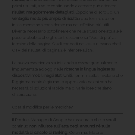
primi risultati, a volte continuando a cercare può ottenere
risultati maggiormente dettagliati.
L’opzione di scroll di un
ventaglio molto più ampio di risulta
ti può fornire opzioni
inizialmente non considerate ma nell’effettivo più utili.
Diventa necessario sottolineare che nella situazione attuale è
poco probabile che gli utenti clicchino su “Vedi di più” al
termine della pagina. Studi condotti nel 2020 rilevano che il
CTR dei risultati di pagina 2 è inferiore all’1%.
La nuova esperienza sta iniziando a essere gradualmente
implementata ad oggi nelle
ricerche in lingua inglese su
dispositivi mobili negli Stati Uniti.
I primi risultati rivelano che
l’aggiornamento è già molto apprezzato da chi non ha
necessità di soluzioni rapide ma di varie idee che siano
d’ispirazione.
Cosa si modifica per le metriche?
Il Product Manager di Google ha rassicurato che lo scroll
continuo
non influisce sull’ asta degli annunci né sulle
modalità di calcolo di ranking
. C’è un ma. Infatti le