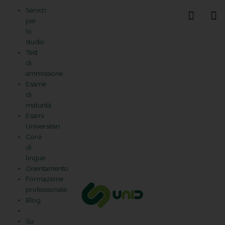
Vai
Statistiche
Marketing
Preferenze
Funzionale
Servizi
al
Gestisci la tua privacy
per
contenuto
lo
studio
Test
di
ammissione
Esame
di
maturità
Esami
Universitari
Corsi
di
lingue
Orientamento
Formazione
professionale
Blog
Su