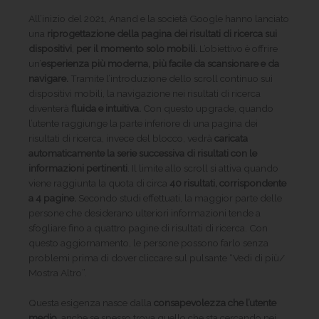
All’inizio del 2021, Anand e la società Google hanno lanciato
una
riprogettazione della pagina dei risultati di ricerca sui
dispositivi
,
per il momento solo mobili.
L’obiettivo è offrire
un’
esperienza più moderna, più facile da scansionare e da
navigare.
Tramite l’introduzione dello scroll continuo sui
dispositivi mobili, la navigazione nei risultati di ricerca
diventerà
fluida e intuitiva.
Con questo upgrade, quando
l’utente raggiunge la parte inferiore di una pagina dei
risultati di ricerca, invece del blocco, vedrà
caricata
automaticamente la serie successiva di risultati con le
informazioni pertinenti
. Il limite allo scroll si attiva quando
viene raggiunta la quota di circa
40 risultati, corrispondente
a 4
pagine.
Secondo studi effettuati, la maggior parte delle
persone che desiderano ulteriori informazioni tende a
sfogliare fino a quattro pagine di risultati di ricerca. Con
questo aggiornamento, le persone possono farlo senza
problemi prima di dover cliccare sul pulsante “Vedi di più/
Mostra Altro”.
Questa esigenza nasce dalla
consapevolezza che l’utente
medio,
anche se spesso trova quello che sta cercando nei