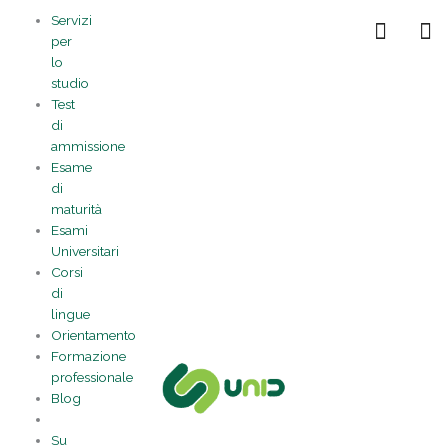
Vai
Statistiche
Marketing
Preferenze
Funzionale
Servizi
al
Gestisci la tua privacy
per
contenuto
lo
studio
Test
di
ammissione
Esame
di
maturità
Esami
Universitari
Corsi
di
lingue
Orientamento
Formazione
professionale
Blog
Su