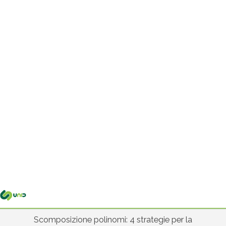
Me
pri
Scomposizione polinomi: 4 strategie per la