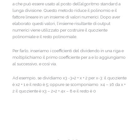
a che può essere usato al posto dell’algoritmo standard a
lunga divisione.
Questo metodo riduce il polinomio e il
fattore lineare in un insieme di valori numerici. Dopo aver
elaborato questi valori, l’insieme risultante di output
numerici viene utilizzato per costruire il quoziente
polinomiale e il resto polinomiale.
Per farlo, inseriamo i coefficienti del dividendo in una riga e
moltiplichiamo il primo coefficiente per a e lo aggiungiamo
al successivo, e così via.
Ad esempio, se dividiamo x3 -3×2 + x + 2 per x-3:
il quoziente
è x2 + 1 e il resto è 5
; oppure se scomponiamo
x4 – 16 da x +
2
il quoziente è x3 – 2×2 + 4x – 8 e il resto è 0