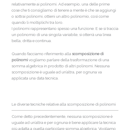
relativamente ai polinomi.
Ad esempio, una delle prime
cose che ti consigliamo di tenere a mente è che se aggiungi
o sottrai polinomi, ottieni un altro polinomio
, così come
quando li moltiplichi tra loro.
I polinomi rappresentano spesso una funzione.
E se si traccia
un polinomio di una singola variabile, si otterrà una linea
bella, dritta e continua.
Quando facciamo riferimento alla
scomposizione di
polinomi
vogliamo parlare della trasformazione di una
somma algebrica in prodotto di altri polinomi. Nessuna
scomposizione è uguale ad un’altra, per ognuna va
applicata una data tecnica.
Le diverse tecniche relative alla scomposizione di polinomi
Come detto precedentemente, nessuna scomposizione è
uguale ad un’altra e per ognuna è bene applicare la tecnica
più adatta a quella particolare somma algebrica. Vogliamo