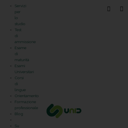
Vai
Statistiche
Marketing
Preferenze
Funzionale
Servizi
al
Gestisci la tua privacy
per
contenuto
lo
studio
Test
di
ammissione
Esame
di
maturità
Esami
Universitari
Corsi
di
lingue
Orientamento
Formazione
professionale
Blog
Su