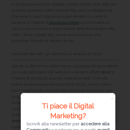
e di educazione civica digitale. Questi risultati sono stati resi
pubblici durante il Safer Internet Day, una manifestazione
che viene organizzata proprio per rendere coscienti le
persone in materia di
sicurezza online
e promuovere un
utilizzo più consono e responsabilie della tecnologia e del
web. L’Italia, rispetto allo scorso anno ha perso una
posizione, finendo al decimo posto.
Le insidie del web: gli utenti non si sentono al sicuro
Stando ai dati emersi dalla ricerca, appare piuttosto evidente
come gli utilizzatori del web non si sentano affatto
sicuri
in
materia di sicurezza quando si pensa al web. Il mondo
online sembra essere sempre meno sicuro, meno civile e
poco rassicurante, ed è pensiero comune che la cosa va a
peggiorare di anno in anno. Sono tanti gli utenti che
lamentano di essere stati truffati online o magari coinvolti in
Ti piace il Digital
un tentativo di truffa, così come sono altrettanto numerosi
Marketing?
quelli che si sono trovati a dover ricevere
comportamenti
scorretti
a livello sessuale, politico o in riferimento al proprio
Iscriviti alla newsletter per
accedere alla
aspetto fisico.
Community
e partecipare ai nostri
eventi