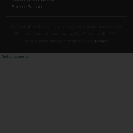
Bonifico Bancario.
© Copyright 2026 - UNID S.r.l. - Codice Operatore Economico:
SM22747 - Via degli Aceri, 14 - 47890 Gualdicciolo (RSM)
Iscrizione registro eCommerce n. 150 |
Privacy
Gestisci consenso