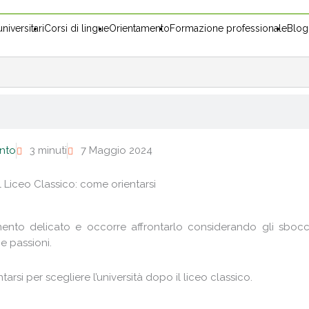
niversitari
Corsi di lingue
Orientamento
Formazione professionale
Blog
nto
3 minuti
7 Maggio 2024
l Liceo Classico: come orientarsi
ento delicato e occorre affrontarlo considerando gli sbocc
 e passioni.
rsi per scegliere l’università dopo il liceo classico.