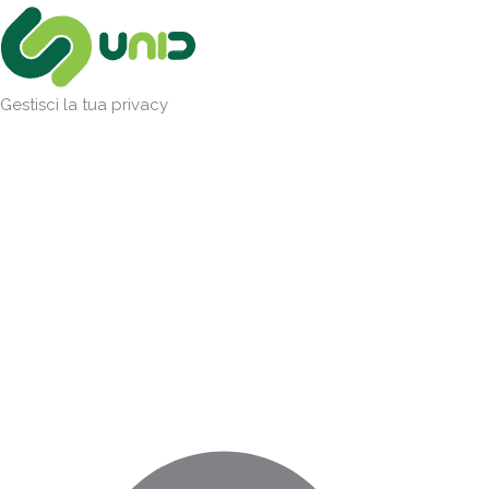
Vai
Marketing
Statistiche
Preferenze
Funzionale
al
contenuto
Gestisci la tua privacy