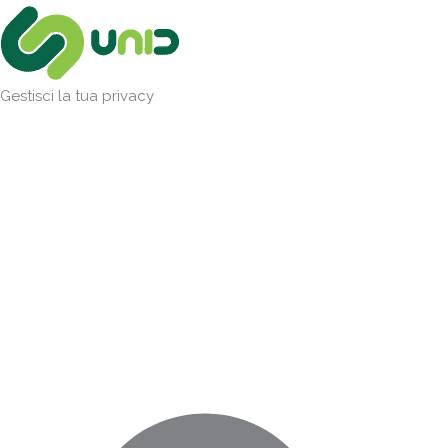
Vai
Marketing
Statistiche
Preferenze
Funzionale
al
contenuto
Gestisci la tua privacy