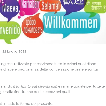
22 Luglio 2022
nglese, utilizzata per esprimere tutte le azioni quotidiane.
rà di avere padronanza della conversazione orale e scritta.
iminando il
to
(
Es: to eat diventa eat
) e rimane uguale per tutte le
nge
s
alla fine, tranne per le eccezioni quali:
i in tutte le forme del presente.