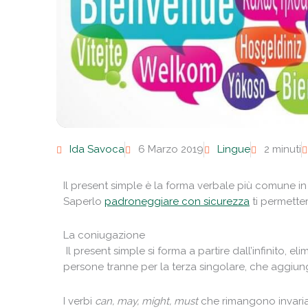
Ida Savoca
6 Marzo 2019
Lingue
2 minuti
Il present simple è la forma verbale più comune in i
Saperlo
padroneggiare con sicurezza
ti permette
La coniugazione
Il present simple si forma a partire dall’infinito, el
persone tranne per la terza singolare, che aggiu
I verbi
can, may, might, must
che rimangono invariat