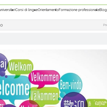
niversitari
Corsi di lingue
Orientamento
Formazione professionale
Blog
to
Pr