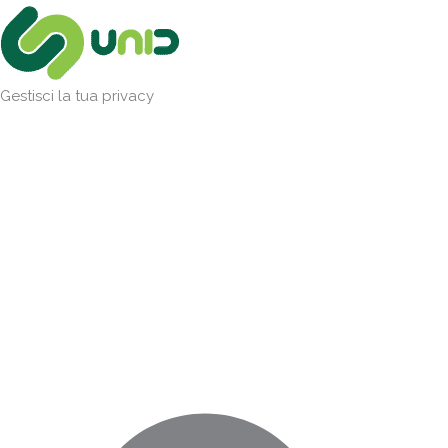
Vai
Marketing
Statistiche
Preferenze
Funzionale
al
contenuto
Gestisci la tua privacy