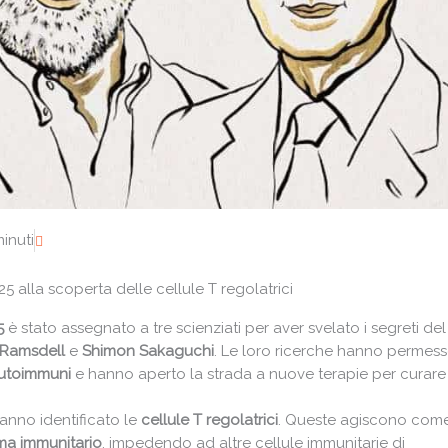
inuti
 alla scoperta delle cellule T regolatrici
5
è stato assegnato a tre scienziati per aver svelato i segreti del
 Ramsdell
e
Shimon Sakaguchi
. Le loro ricerche hanno permes
autoimmuni
e hanno aperto la strada a nuove terapie per curare 
hanno identificato le
cellule T regolatrici
. Queste agiscono com
ma immunitario
, impedendo ad altre cellule immunitarie di