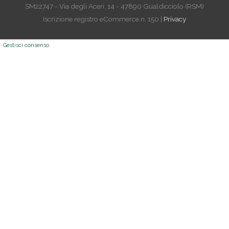
SM22747 - Via degli Aceri, 14 - 47890 Gualdicciolo (RSM)
Iscrizione registro eCommerce n. 150 |
Privacy
Gestisci consenso