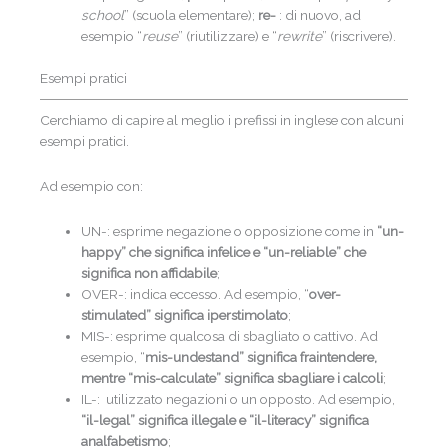
school
” (scuola elementare);
re-
: di nuovo, ad
esempio “
reuse
” (riutilizzare) e “
rewrite
” (riscrivere).
Esempi pratici
Cerchiamo di capire al meglio i prefissi in inglese con alcuni
esempi pratici.
Ad esempio con:
UN-: esprime negazione o opposizione come in
“un-
happy” che significa infelice e “un-reliable” che
significa non affidabile
;
OVER-: indica eccesso. Ad esempio, “
over-
stimulated” significa iperstimolato
;
MIS-: esprime qualcosa di sbagliato o cattivo. Ad
esempio, “
mis-undestand” significa fraintendere,
mentre “mis-calculate” significa sbagliare i calcoli
;
IL-: utilizzato negazioni o un opposto. Ad esempio,
“il-legal” significa illegale e “il-literacy” significa
analfabetismo
;