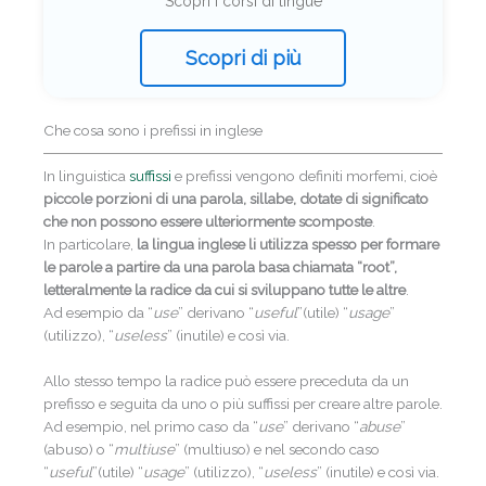
Scopri i corsi di lingue
Scopri di più
Che cosa sono i prefissi in inglese
In linguistica
suffissi
e prefissi vengono definiti morfemi, cioè
piccole porzioni di una parola, sillabe, dotate di significato
che non possono essere ulteriormente scomposte
.
In particolare,
la lingua inglese li utilizza spesso per formare
le parole a partire da una parola basa chiamata “root”,
letteralmente la radice da cui si sviluppano tutte le altre
.
Ad esempio da “
use
” derivano “
useful
”(utile) “
usage
”
(utilizzo), “
useless
” (inutile) e così via.
Allo stesso tempo la radice può essere preceduta da un
prefisso e seguita da uno o più suffissi per creare altre parole.
Ad esempio, nel primo caso da “
use
” derivano “
abuse
”
(abuso) o “
multiuse
” (multiuso) e nel secondo caso
“
useful
”(utile) “
usage
” (utilizzo), “
useless
” (inutile) e così via.