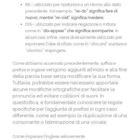
RE-: utilizzato per ripetizioni o un ritorno allo stato
precedente. Ad esempio,
“re-do” significa fare di
nuovo, mentre “re-visit” significa rivedere
;
DIS-: utilizzato per indicare negazione o rottura
come in “
dis-appear” che significa scomparire.
In
alcuni casi, infine, viene diversamente utilizzato per
esprimere l’idea di rifiuto come in “
discard
” scartare e
“
dismiss
” respingere.
Come abbiamo accennato precedentemente, suffissi e
vengono aggiunti all’inizio e alla fine
prefissi in inglese
della parola base senza modificare la sua forma.
Tuttavia, potrebbe essere necessario apportare
alcune modifiche ortografiche per facilitare la
pronuncia ed evitare collisioni di suoni. In
quest’ottica, è fondamentale conoscere le regole
specifiche per l’aggiunta di prefissi in ogni caso
differente, come ad esempio la duplicazione di una
consonante o l’eliminazione di una vocale.
Come imparare l’inglese velocemente