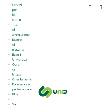
Vai
Statistiche
Marketing
Preferenze
Funzionale
Servizi
al
Gestisci la tua privacy
per
contenuto
lo
studio
Test
di
ammissione
Esame
di
maturità
Esami
Universitari
Corsi
di
lingue
Orientamento
Formazione
professionale
Blog
Su