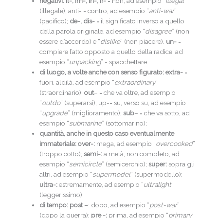
negativi: Il-, im-, in-, ir-
= non, ad esempio “
illegal
”
(illegale); anti- = contro, ad esempio “
anti-war
”
(pacifico);
de-, dis-
= il significato inverso a quello
della parola originale, ad esempio “
disagree
” (non
essere d’accordo) e “
dislike
” (non piacere).
un-
=
compiere l’atto opposto a quello della radice, ad
esempio “
unpacking
” = spacchettare.
di luogo, a volte anche con senso figurato: extra-
=
fuori, aldilà, ad esempio “
extraordinary
”
(straordinario);
out
– = che va oltre, ad esempio
“
outdo
” (superarsi); up-= su, verso su, ad esempio
“
upgrade
” (miglioramento);
sub
– = che va sotto, ad
esempio “
submarine
” (sottomarino);
quantità, anche in questo caso eventualmente
immateriale: over-:
mega, ad esempio “
overcooked
”
(troppo cotto);
semi-:
a metà, non completo, ad
esempio “
semicircle
” (semicerchio);
super:
sopra gli
altri, ad esempio “
supermodel
” (supermodello);
ultra-:
estremamente, ad esempio “
ultralight
”
(leggerissimo);
di tempo: post –
: dopo, ad esempio “
post-war
”
(dopo la guerra);
pre -:
prima, ad esempio “
primary