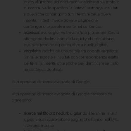
query all’interno dei documenti indicizzati sul motore
di ricerca. Nello specifico “allintext” restringe i risultati
a quelli che contengono tutti i termini della query
inserita. “Intext” invece trova le pagine che
contengono le parole inserite nel contenuto;
asterisco:
ove vogliamo trovare frasi più ampie. Cos’ si
ottengono declinazioni della query, che includono
qualsiasi termine di ricerca oltre a quelli digitati;
virgolette
: racchiude una parola tra doppie virgolette
limita le risposte ai risultati con corrispondenza esatta
dei termini inseriti. Utile anche per identificare se il sito
ha contenuti duplicati.
Altri operatori di ricerca avanzata di Google
Altri operatori di ricerca avanzata di Google necessari da
citare sono:
ricerca nel titolo o nell’url:
digitando il termine “inurl”
si può visualizzare tutte le pagine che hanno nell’URL
il termine inserito