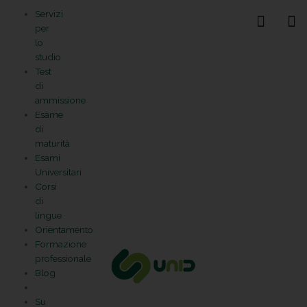
Vai
Statistiche
Marketing
Preferenze
Funzionale
Servizi
al
Gestisci la tua privacy
per
contenuto
lo
studio
Test
di
ammissione
Esame
di
maturità
Esami
Universitari
Corsi
di
lingue
Orientamento
Formazione
professionale
Blog
Su