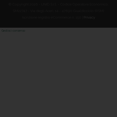
© Copyright 2026 - UNID S.r.l. - Codice Operatore Economico:
SM22747 - Via degli Aceri, 14 - 47890 Gualdicciolo (RSM)
Iscrizione registro eCommerce n. 150 |
Privacy
Gestisci consenso