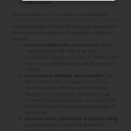
diritti di utilizzo.
Ricerca avanzata e SEO: come ottimizzare la strategia
Alcune strategie SEO che sfruttano gli operatori di
ricerca avanzata aiutano ad ottenere visibilità su
Google:
condurre analisi sulla concorrenza
: usare
“related” prima dell ’URL di un sito
competitor. Questo permette di ottenere una
lista di concorrenti diretti e altri siti periferici
indiretti;
monitorare la strategia dei competitor:
per
farlo è sufficiente combinare il comando
“site”con il filtro dell’intervallo di date di
Google. È così possibile identificare quali
contenuti hanno pubblicato solo nell’ultimo
mese ed altre informazioni sulla strategia di
contenuto;
scoprire nuove opportunità di guest posting.
Il guest posting permette di aumentare