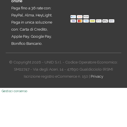
online
Paga fino a 36 rate con:
PayPal, Alma, HeyLight.
Paga in unica soluzione
con: Carta di Credito,
Apple Pay, Google Pay,
Bonifico Bancario.
© Copyright 2026 - UNID S.r.l. - Codice Operatore Economico:
SM22747 - Via degli Aceri, 14 - 47890 Gualdicciolo (RSM)
Iscrizione registro eCommerce n. 150 |
Privacy
Gestisci consenso