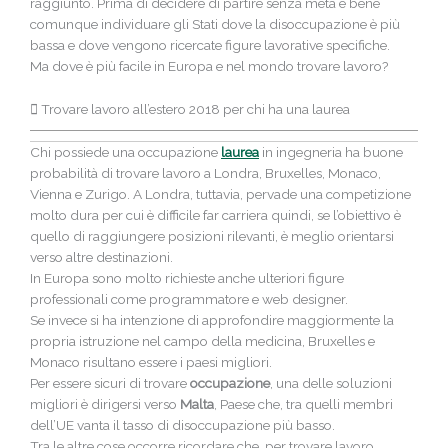
raggiunto. Prima di decidere di partire senza meta è bene
comunque individuare gli Stati dove la disoccupazione è più
bassa e dove vengono ricercate figure lavorative specifiche.
Ma dove è più facile in Europa e nel mondo trovare lavoro?
Trovare lavoro all’estero 2018 per chi ha una laurea
Chi possiede una occupazione
laurea
in ingegneria ha buone
probabilità di trovare lavoro a Londra, Bruxelles, Monaco,
Vienna e Zurigo. A Londra, tuttavia, pervade una competizione
molto dura per cui è difficile far carriera quindi, se l’obiettivo è
quello di raggiungere posizioni rilevanti, è meglio orientarsi
verso altre destinazioni.
In Europa sono molto richieste anche ulteriori figure
professionali come programmatore e web designer.
Se invece si ha intenzione di approfondire maggiormente la
propria istruzione nel campo della medicina, Bruxelles e
Monaco risultano essere i paesi migliori.
Per essere sicuri di trovare
occupazione
, una delle soluzioni
migliori è dirigersi verso
Malta
, Paese che, tra quelli membri
dell’UE vanta il tasso di disoccupazione più basso.
Tra le altre cose occorre ricordare che, per trovare lavoro