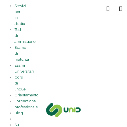
Vai
Statistiche
Marketing
Preferenze
Funzionale
Servizi
al
Gestisci la tua privacy
per
contenuto
lo
studio
Test
di
ammissione
Esame
di
maturità
Esami
Universitari
Corsi
di
lingue
Orientamento
Formazione
professionale
Blog
Su