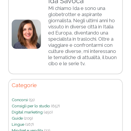
Ida Savoca
Mi chiamo Ida e sono una
globetrotter e aspirante
giornalista. Negli ultimi anni ho
vissuto in diverse città in Italia
ed Europa, diventando una
specialista in traslochi. Oltre a
viaggiare e confrontarmi con
culture diverse, mi interessano
le tematiche di attualità, il buon
cibo e le serie tv.
Categorie
Concorsi
(51)
Consigli per lo studio
(657)
Digital marketing
(450)
Guide
(209)
Lingue
(167)
Mindset e vendita
(22)