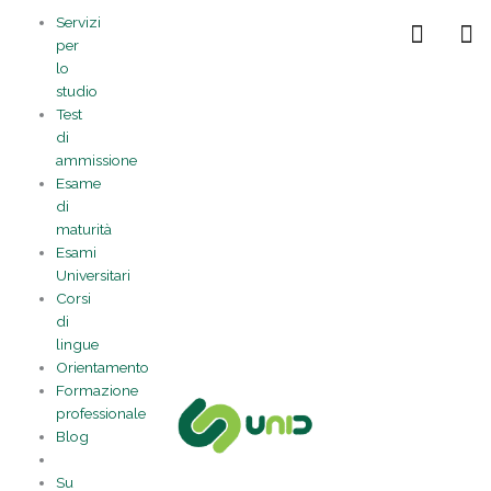
Vai
Statistiche
Marketing
Preferenze
Funzionale
Servizi
al
Gestisci la tua privacy
per
contenuto
lo
studio
Test
di
ammissione
Esame
di
maturità
Esami
Universitari
Corsi
di
lingue
Orientamento
Formazione
professionale
Blog
Su