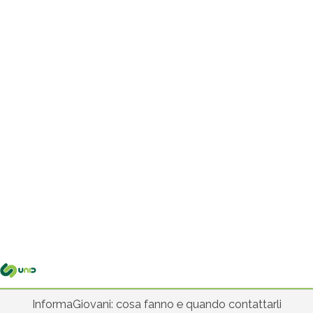
Me
pri
InformaGiovani: cosa fanno e quando contattarli