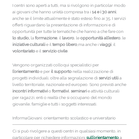
I centri sono aperti a tutti, ma si rivolgono in particolar modo
ai giovani che hanno un’età compresa tra i
14 e i 30 anni
,
anche se il limite attualmente è stato esteso fino ai 35. I servizi
offerti riguardano la presentazione di informazioni e di
opportunità per tutte le tematiche che hanno a che fare con
lo studio,
la
formazione
, il
lavoro
, le
opportunità all’estero
, le
iniziative culturali
e il
tempo libero
,ma anche i
viaggi
, il
volontariato
e il
servizio civile
.
Vengono organizzati colloqui specialistici per
l’orientamento
e per
il supporto
nella realizzazione di
progetti individuali, oltre alla segnalazione di
servizi utili
a
livello territoriale, nazionale ed europeo. Sono previsti anche
incontri informativi
o
formativi
,
seminari
e attività culturali
per ragazzi, enti o realtà che si occupano del mondo
giovanile, famiglie e tutti i soggetti interessati.
InformaGiovani: orientamento scolastico e universitario
Ci si può rivolgere a questi centri in qualsiasi momento, in
particolare per richiedere informazioni
sull’orientamento
a