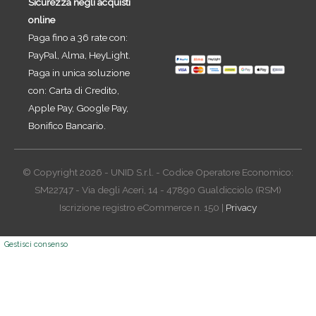
Sicurezza negli acquisti
online
Paga fino a 36 rate con:
PayPal, Alma, HeyLight.
Paga in unica soluzione
con: Carta di Credito,
Apple Pay, Google Pay,
Bonifico Bancario.
© Copyright 2026 - UNID S.r.l. - Codice Operatore Economico:
SM22747 - Via degli Aceri, 14 - 47890 Gualdicciolo (RSM)
Iscrizione registro eCommerce n. 150 |
Privacy
Gestisci consenso