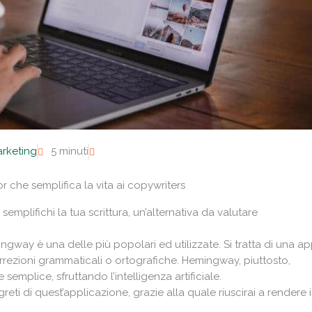
arketing
5 minuti
 che semplifica la vita ai copywriters
 semplifichi la tua scrittura, un’alternativa da valutare
mingway è una delle più popolari ed utilizzate. Si tratta di una a
rrezioni grammaticali o ortografiche. Hemingway, piuttosto,
 semplice, sfruttando l’intelligenza artificiale.
reti di quest’applicazione, grazie alla quale riuscirai a rendere i