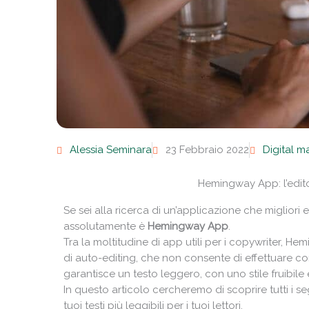
Alessia Seminara
23 Febbraio 2022
Digital m
Hemingway App: l’editor
Se sei alla ricerca di un’applicazione che migliori e
assolutamente è
Hemingway App
.
Tra la moltitudine di app utili per i copywriter, He
di auto-editing, che non consente di effettuare co
garantisce un testo leggero, con uno stile fruibile e
In questo articolo cercheremo di scoprire tutti i seg
tuoi testi più leggibili per i tuoi lettori.