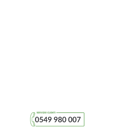
 dalla
gs.
 del