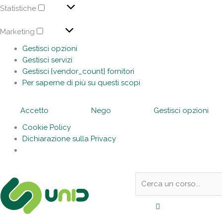
Statistiche
Marketing
Di
Gestisci opzioni
in
Gestisci servizi
Gestisci {vendor_count} fornitori
Market
Per saperne di più su questi scopi
Ac
19
Ti
Accetto
Nego
Gestisci opzioni
Cookie Policy
Dichiarazione sulla Privacy
Sotto
Cerca:
l'header