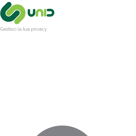
Vai
Marketing
Statistiche
Preferenze
Funzionale
al
contenuto
Gestisci la tua privacy