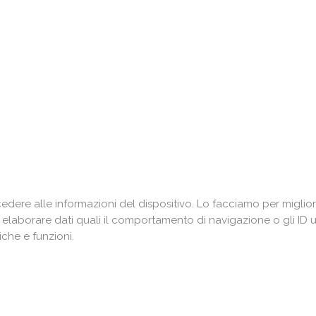
Ti piace il Digital Marketing?
scriviti alla newsletter per
accedere alla Community
rtecipare ai nostri
eventi gratuiti
, acquisendo prezi
conoscenze spendibili nel mondo del lavoro.
ere alle informazioni del dispositivo. Lo facciamo per miglior
i elaborare dati quali il comportamento di navigazione o gli ID 
che e funzioni.