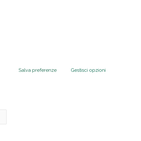
chiaro di accettare il trattamento dei miei dati personali come previsto
formativa sulla privacy
.
ing
consento, ai sensi del Regolamento (UE) 2016/679 e dell'art. 130 D.L
6/2003, a ricevere comunicazioni promozionali e newsletter da parte
tolare del trattamento
Salva preferenze
Gestisci opzioni
Iscriviti