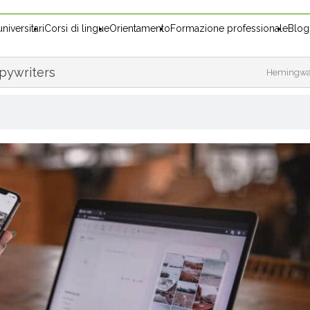
niversitari
Corsi di lingue
Orientamento
Formazione professionale
Blog
opywriters
Hemingway 