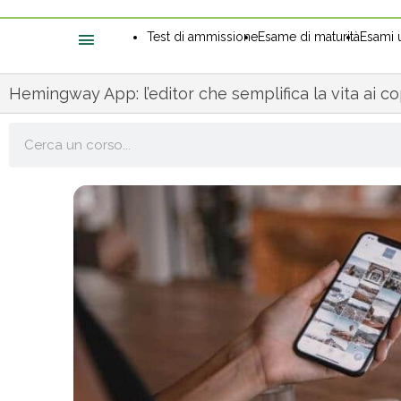
Test di ammissione
Esame di maturità
Esami u
Hemingway App: l’editor che semplifica la vita ai c
Cerca