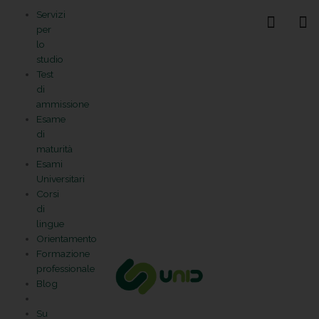
Vai
Statistiche
Marketing
Preferenze
Funzionale
Servizi
al
Gestisci la tua privacy
per
contenuto
lo
studio
Test
di
ammissione
Esame
di
maturità
Esami
Universitari
Corsi
di
lingue
Orientamento
Formazione
professionale
Blog
Su