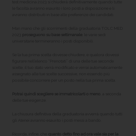
test medicina 2023 si chiuderà definitivamente quando tutte
le facoltà avranno esaurito i loro posti a disposizione e li
avranno distribuiti in base alle preferenze dei candidati.
Man mano che gli scorrimenti della graduatoria TOLC MED
2023
proseguono su base settimanale
, le varie sedi
universitarie termineranno i posti disponibili.
Se la tua prima scelta dovesse chiudere, e qualora dovessi
figurare nell’elenco “Prenotati” di una delle tue seconde
scelte, il tuo stato verrà modificato e verrai automaticamente
assegnato alle tue scelte successive, non essendo più
possibile concorrere per un posto nella tua prima scelta.
Potrai quindi scegliere se immatricolarti o meno
, a seconda
delle tue esigenze.
La chiusura definitiva della graduatoria avverrà quando tutti
gli Atenei avranno esaurito i posti messi a bando.
Ricorda, infine, che
quanto detto fino ad ora vale sia per la