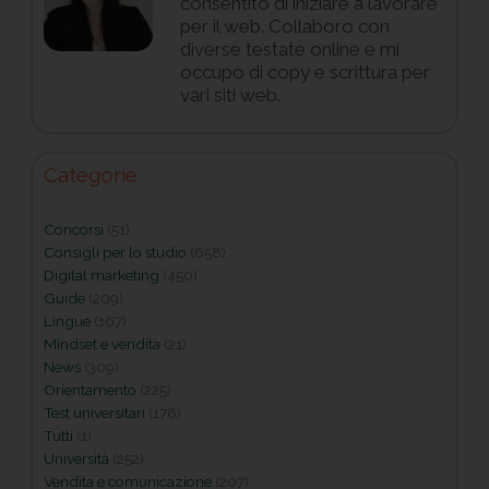
consentito di iniziare a lavorare
per il web. Collaboro con
diverse testate online e mi
occupo di copy e scrittura per
vari siti web.
Categorie
Concorsi
(51)
Consigli per lo studio
(658)
Digital marketing
(450)
Guide
(209)
Lingue
(167)
Mindset e vendita
(21)
News
(309)
Orientamento
(225)
Test universitari
(178)
Tutti
(1)
Università
(252)
Vendita e comunicazione
(207)