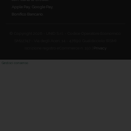
Apple Pay, Google Pay,
Bonifico Bancario.
© Copyright 2026 - UNID S.r.l. - Codice Operatore Economico:
SM22747 - Via degli Aceri, 14 - 47890 Gualdicciolo (RSM)
Iscrizione registro eCommerce n. 150 |
Privacy
Gestisci consenso