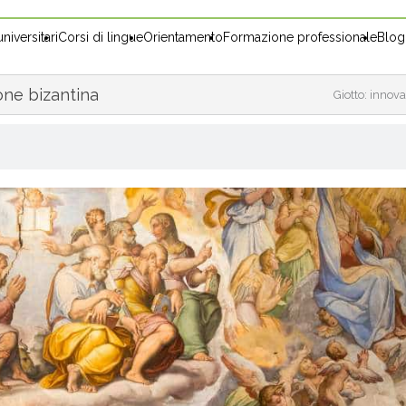
niversitari
Corsi di lingue
Orientamento
Formazione professionale
Blog
ione bizantina
Giotto: innova