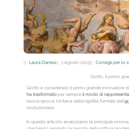
Laura Danesi
1 Agosto 2025
Consigli per lo 
Giotto, il primo gr
Giotto è considerato il primo grande innovatore de
ha trasformato
per sempre
il modo di rappresenta
nuova epoca, lontana dalla rigidità formale dell’
ar
rivoluzionaria.
In questo articolo analizziamo le principali innovazi
che hanno segnato la nascita della pittura moder