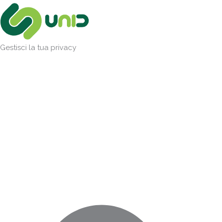
Vai
Marketing
Statistiche
Preferenze
Funzionale
al
contenuto
Gestisci la tua privacy