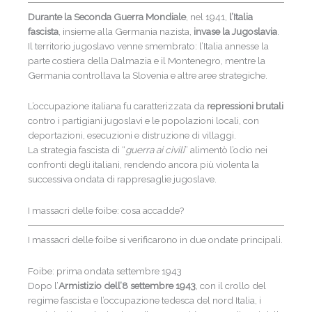
Durante la
Seconda Guerra Mondiale
, nel 1941,
l’Italia
fascista
, insieme alla Germania nazista,
invase la Jugoslavia
.
Il territorio jugoslavo venne smembrato: l’Italia annesse la
parte costiera della Dalmazia e il Montenegro, mentre la
Germania controllava la Slovenia e altre aree strategiche.
L’occupazione italiana fu caratterizzata da
repressioni brutali
contro i partigiani jugoslavi e le popolazioni locali, con
deportazioni, esecuzioni e distruzione di villaggi.
La strategia fascista di “
guerra ai civili
” alimentò l’odio nei
confronti degli italiani, rendendo ancora più violenta la
successiva ondata di rappresaglie jugoslave.
I massacri delle foibe: cosa accadde?
I massacri delle foibe si verificarono in due ondate principali.
Foibe: prima ondata settembre 1943
Dopo l’
Armistizio dell’8 settembre 1943
, con il crollo del
regime fascista e l’occupazione tedesca del nord Italia, i