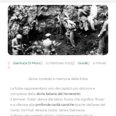
Gianluca Di Muro
11 Febbraio 2025
Guide
4 minuti
Storia, contesto e memoria delle foibe
Le foibe rappresentano uno dei capitoli più dolorosi e
complessi della
storia italiana del Novecento
.
Il termine “
foiba
” deriva dal latino
fovea
, che significa “fossa”,
e si riferisce alle
profonde cavità carsiche
tipiche dell’area del
Carso, tra Friuli Venezia Giulia, Istria e Dalmazia.
Tuttavia, nel contesto storico, il termine è associato ai