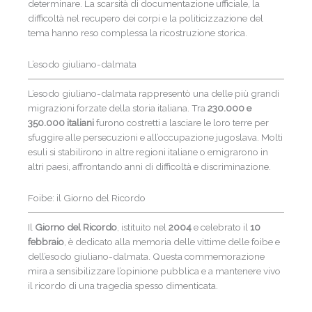
determinare. La scarsità di documentazione ufficiale, la
difficoltà nel recupero dei corpi e la politicizzazione del
tema hanno reso complessa la ricostruzione storica.
L’esodo giuliano-dalmata
L’esodo giuliano-dalmata rappresentò una delle più grandi
migrazioni forzate della storia italiana. Tra
230.000 e
350.000 italiani
furono costretti a lasciare le loro terre per
sfuggire alle persecuzioni e all’occupazione jugoslava. Molti
esuli si stabilirono in altre regioni italiane o emigrarono in
altri paesi, affrontando anni di difficoltà e discriminazione.
Foibe: il Giorno del Ricordo
Il
Giorno del Ricordo
, istituito nel
2004
e celebrato il
10
febbraio
, è dedicato alla memoria delle vittime delle foibe e
dell’esodo giuliano-dalmata. Questa commemorazione
mira a sensibilizzare l’opinione pubblica e a mantenere vivo
il ricordo di una tragedia spesso dimenticata.