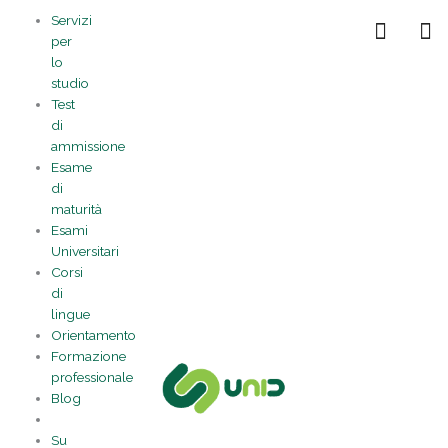
Vai
Statistiche
Marketing
Preferenze
Funzionale
Servizi
al
Gestisci la tua privacy
per
contenuto
lo
studio
Test
di
ammissione
Esame
di
maturità
Esami
Universitari
Corsi
di
lingue
Orientamento
Formazione
professionale
Blog
Su