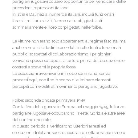
partigiani jugoslavi colsero l’opportunità per vendicarsi delle
precedenti repressioni italiane.
In Istria e Dalmazia, numerosi italiani, inclusi funzionari
fascisti, militari e civili, furono catturati, giustiziati
sommariamente e i loro corpi gettati nelle foibe.
Le vittime non erano solo appartenenti al regime fascista, ma
anche semplici cittadini, sacerdoti, intellettuali e funzionari
pubblici sospettati di collaborazionismo. I prigionieri
venivano spesso sottoposti a torture prima dell’esecuzione e
costretti a scavarsi la propria fossa.
Le esecuzioni avvenivano in modo sommario, senza
processi equi, con il solo scopo di eliminare elementi
percepiti come ostili al movimento partigiano jugoslavo.
Foibe: seconda ondata primavera 1945
Con la fine della guerra in Europa nel maggio 1945, le forze
partigiane jugoslave occuparono Trieste, Gorizia e altre aree
del confine orientale.
In questo periodo si verificarono ulteriori arresti ed
esecuzioni di italiani, spesso accusati di collaborazionismo o