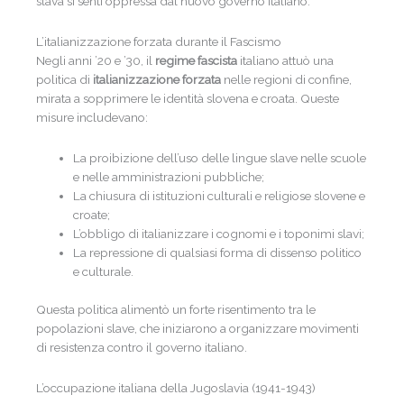
slava si sentì oppressa dal nuovo governo italiano.
L’italianizzazione forzata durante il Fascismo
Negli anni ’20 e ’30, il
regime fascista
italiano attuò una
politica di
italianizzazione forzata
nelle regioni di confine,
mirata a sopprimere le identità slovena e croata. Queste
misure includevano:
La proibizione dell’uso delle lingue slave nelle scuole
e nelle amministrazioni pubbliche;
La chiusura di istituzioni culturali e religiose slovene e
croate;
L’obbligo di italianizzare i cognomi e i toponimi slavi;
La repressione di qualsiasi forma di dissenso politico
e culturale.
Questa politica alimentò un forte risentimento tra le
popolazioni slave, che iniziarono a organizzare movimenti
di resistenza contro il governo italiano.
L’occupazione italiana della Jugoslavia (1941-1943)