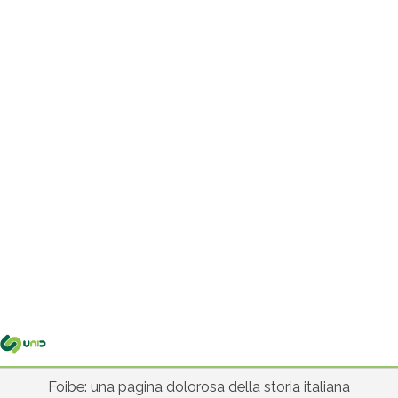
Me
pri
Foibe: una pagina dolorosa della storia italiana