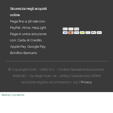
Sicurezza negli acquisti
online
Paga fino a 36 rate con:
PayPal, Alma, HeyLight.
Paga in unica soluzione
con: Carta di Credito,
Apple Pay, Google Pay,
Bonifico Bancario.
© Copyright 2026 - UNID S.r.l. - Codice Operatore Economico:
SM22747 - Via degli Aceri, 14 - 47890 Gualdicciolo (RSM)
Iscrizione registro eCommerce n. 150 |
Privacy
Gestisci consenso