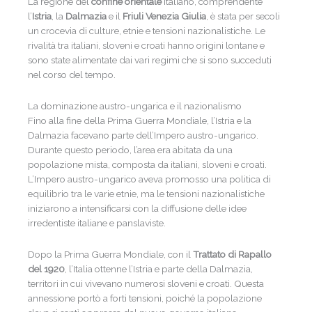
La regione del
confine orientale
italiano, comprendente
l’
Istria
, la
Dalmazia
e il
Friuli Venezia Giulia
, è stata per secoli
un crocevia di culture, etnie e tensioni nazionalistiche. Le
rivalità tra italiani, sloveni e croati hanno origini lontane e
sono state alimentate dai vari regimi che si sono succeduti
nel corso del tempo.
La dominazione austro-ungarica e il nazionalismo
Fino alla fine della Prima Guerra Mondiale, l’Istria e la
Dalmazia facevano parte dell’Impero austro-ungarico.
Durante questo periodo, l’area era abitata da una
popolazione mista, composta da italiani, sloveni e croati.
L’Impero austro-ungarico aveva promosso una politica di
equilibrio tra le varie etnie, ma le tensioni nazionalistiche
iniziarono a intensificarsi con la diffusione delle idee
irredentiste italiane e panslaviste.
Dopo la Prima Guerra Mondiale, con il
Trattato di Rapallo
del 1920
, l’Italia ottenne l’Istria e parte della Dalmazia,
territori in cui vivevano numerosi sloveni e croati. Questa
annessione portò a forti tensioni, poiché la popolazione