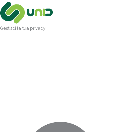
Vai
Marketing
Statistiche
Preferenze
Funzionale
al
contenuto
Gestisci la tua privacy