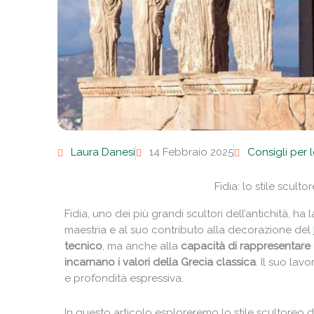
Laura Danesi
14 Febbraio 2025
Consigli per 
Fidia: lo stile scul
Fidia, uno dei più grandi scultori dell’antichità, ha 
maestria e al suo contributo alla decorazione del
tecnico
, ma anche alla
capacità di rappresentare 
incarnano i valori della Grecia classica
. Il suo lav
e profondità espressiva.
In questo articolo esploreremo lo stile scultoreo di