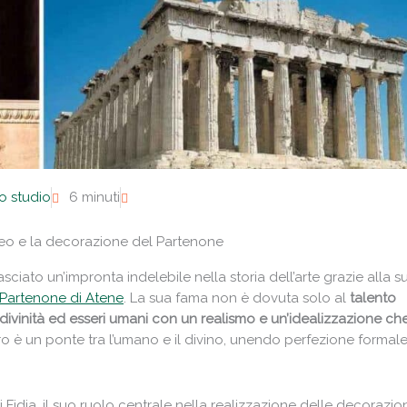
lo studio
6 minuti
toreo e la decorazione del Partenone
lasciato un’impronta indelebile nella storia dell’arte grazie alla s
Partenone di Atene
. La sua fama non è dovuta solo al
talento
divinità ed esseri umani con un realismo e un’idealizzazione ch
oro è un ponte tra l’umano e il divino, unendo perfezione formal
 Fidia, il suo ruolo centrale nella realizzazione delle decorazio