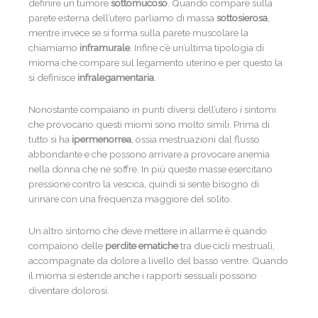
definire un tumore
sottomucoso
. Quando compare sulla
parete esterna dell’utero parliamo di massa
sottosierosa
,
mentre invece se si forma sulla parete muscolare la
chiamiamo
inframurale
. Infine c’è un’ultima tipologia di
mioma che compare sul legamento uterino e per questo la
si definisce
infralegamentaria
.
Nonostante compaiano in punti diversi dell’utero i sintomi
che provocano questi miomi sono molto simili. Prima di
tutto si ha
ipermenorrea
, ossia mestruazioni dal flusso
abbondante e che possono arrivare a provocare anemia
nella donna che ne soffre. In più queste masse esercitano
pressione contro la vescica, quindi si sente bisogno di
urinare con una frequenza maggiore del solito.
Un altro sintomo che deve mettere in allarme è quando
compaiono delle
perdite ematiche
tra due cicli mestruali,
accompagnate da dolore a livello del basso ventre. Quando
il mioma si estende anche i rapporti sessuali possono
diventare dolorosi.