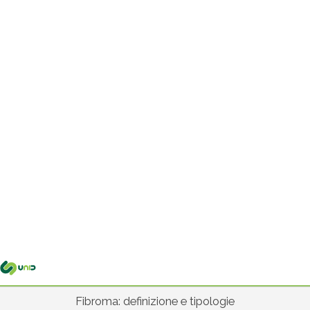
Me
pri
Fibroma: definizione e tipologie