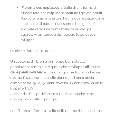
Fibroma desmoplastico
: si tratta di una forma di
tumore rara, che colpisce soprattutto i giovani adulti.
Può colpire sia le ossa lunghe che quelle piatte, come
la scapola o il bacino. Pur essendo benigno può
evolvere verso una forma maligna nei casi più
aggressivi, arrivando a distruggere l’osso dove si
sviluppa.
Le diverse forme di mioma
Un tipologia di fibroma purtroppo ben nota alla
popolazione femminile è quella che si sviluppa
all’interno
delle pareti dell’utero
e in linguaggio medico lo si chiama
mioma
. Risulta comune nelle donne che hanno un’età
compresa fra i 30 e i 50 anni, dove ha un’incidenza variabile
fra il 15 e il 30%.
A seconda della posizione in cui può comparire se ne
distinguono quattro tipologie.
Se il fibroma si forma a livello dell’endometrio lo possiamo