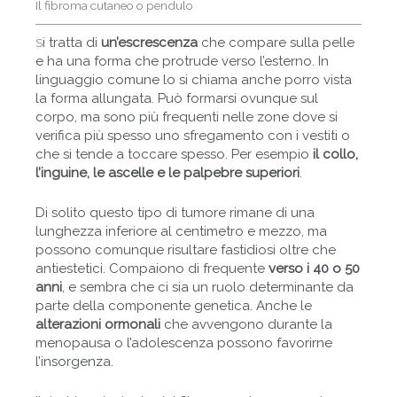
Il fibroma cutaneo o pendulo
i tratta di
un’escrescenza
che compare sulla pelle
S
e ha una forma che protrude verso l’esterno. In
linguaggio comune lo si chiama anche porro vista
la forma allungata. Può formarsi ovunque sul
corpo, ma sono più frequenti nelle zone dove si
verifica più spesso uno sfregamento con i vestiti o
che si tende a toccare spesso. Per esempio
il collo,
l’inguine, le ascelle e le palpebre superiori
.
Di solito questo tipo di tumore rimane di una
lunghezza inferiore al centimetro e mezzo, ma
possono comunque risultare fastidiosi oltre che
antiestetici. Compaiono di frequente
verso i 40 o 50
anni
, e sembra che ci sia un ruolo determinante da
parte della componente genetica. Anche le
alterazioni ormonali
che avvengono durante la
menopausa o l’adolescenza possono favorirne
l’insorgenza.