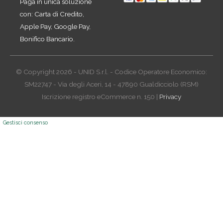
Paga in unica soluzione
con: Carta di Credito,
Apple Pay, Google Pay,
Bonifico Bancario.
© Copyright 2026 - UNID S.r.l. - Codice Operatore Economico:
SM22747 - Via degli Aceri, 14 - 47890 Gualdicciolo (RSM)
Iscrizione registro eCommerce n. 150 |
Privacy
Gestisci consenso