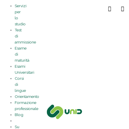
Vai
Statistiche
Marketing
Preferenze
Funzionale
Servizi
al
Gestisci la tua privacy
per
contenuto
lo
studio
Test
di
ammissione
Esame
di
maturità
Esami
Universitari
Corsi
di
lingue
Orientamento
Formazione
professionale
Blog
Su