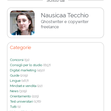
Scritto da
Nausicaa Tecchio
Ghostwriter e copywriter
freelance
Categorie
Concorsi
(51)
Consigli per lo studio
(657)
Digital marketing
(450)
Guide
(209)
Lingue
(167)
Mindset e vendita
(22)
News
(309)
Orientamento
(225)
Test universitari
(176)
Tutti
(1)