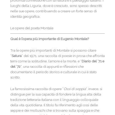
profonda connessione con la natura e il paesaggio italiano. I
luoghi della Liguria, dove è cresciuto, sono spesso descritti
nelle sue opere, contribuendo a creare un forte senso di
identità geografica.
Le opere del poeta Montale
Qual è l’opera più importante di Eugenio Montale?
Tra le opere più importanti di Montale si possono citare
“
Satura
” del 1971, una raccolta di poesie in prosa che affronta
temi come la solitudine, l’amore e la morte, e “
Diario del ’71 e
del ’72
“, una raccolta di appunti e riflessioni che
documentano il periodo storico e culturale in cui è stato
scritto.
La famosissima raccolta di opere “
Ossi di seppia
“, invece, si
distingue per la sua capacità di fondere la lingua alta della
tradizione letteraria italiana con il linguaggio colloquiale
della vita quotidiana. Il titolo fa riferimento agli ossi delle
seppie e dei molluschi che si trovano sulla spiaggia e che