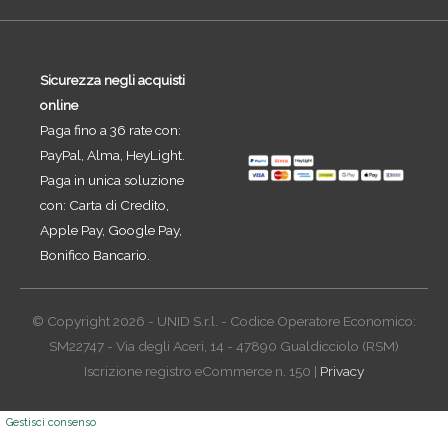
Sicurezza negli acquisti
online
Paga fino a 36 rate con:
PayPal, Alma, HeyLight.
Paga in unica soluzione
con: Carta di Credito,
Apple Pay, Google Pay,
Bonifico Bancario.
© Copyright 2026 - UNID S.r.l. - Codice Operatore Economico:
SM22747 - Via degli Aceri, 14 - 47890 Gualdicciolo (RSM)
Iscrizione registro eCommerce n. 150 |
Privacy
Gestisci consenso