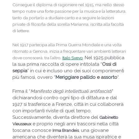
Consegue il diploma di ragioniere nel 1915, ma nello stesso
tempo nutre una forte passione per la musica e la letteratura,
tanto da portarlo a studiare canto e a seguire le lezioni
private di filosofia della sorella Marianna, iscritta alla facoltà
di lettere.
Nel 1917 partecipa alla Prima Guerra Mondiale e una volta
ritornato a Genova, inizia a frequentare vari ambienti letterari
Nel 1925 pubblica
dove conoscerà, tra l’altro,
Italo Svevo
.
la sua prima raccolta di opere intitolata “
Ossi di
seppia
” in cui è incluso uno dei suoi componimenti
più famosi, ovvero “
Meriggiare pallido e assorto
“.
Firma il “
Manifesto degli intellettuali antifascisti
”
dichiarandosi contro ogni tipo di dittatura e dal
1927 si trasferisce a Firenze, città in cui collaborerà
con importanti riviste di quel tempo.
Successivamente, diventa direttore del
Gabinetto
e proprio negli anni trascorsi nella città
Vieusseux
toscana conosce
, una giovane
Irma Brandeis
americana che diventerà la sua musa ispiratrice e