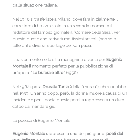
dalla situazione italiana.
Nel 1948 si trasferisce a Milano, dove farà inizialmente il
correttore di bozze e solo in un secondo momento il
redattore del famoso giornale il “Corriere della Sera”. Per
questo quotidiano scriverà moltissimi articoli (non solo
letterari) e diversi reportage per vari paesi.
Il trasferimento nella città meneghina diventa per
Eugenio
Montale
il momento perfetto per la pubblicazione di
un’opera: “
La bufera e altro
” (1956).
Nel 1962 sposa
Drusilla Tanzi
(detta “mosca”), che conobbe
nel 1939. Un anno dopo, però, la donna muore a causa di un
incidente e per il poeta questa perdita rappresenta un duro
colpo da mandare giù.
La poetica di Eugenio Montale
Eugenio Montale
rappresenta uno dei più grandi
poeti del
900 italiano
. La sua poesia è complessa e densa di