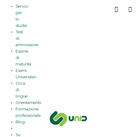
Vai
Statistiche
Marketing
Preferenze
Funzionale
Servizi
al
Gestisci la tua privacy
per
contenuto
lo
studio
Test
di
ammissione
Esame
di
maturità
Esami
Universitari
Corsi
di
lingue
Orientamento
Formazione
professionale
Blog
Su