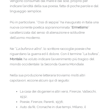
vengono consumati dal mare e dal sole, proprio per
indicare l’aridità della sua poesia, fatta di poche parole e dal
linguaggio semplice.
Più in particolare, “Ossi di seppia” ha inaugurato in Italia una
nuova corrente poetica soprannominata “
Ermetismo
”
caratterizzata dal senso di alienazione e solitudine
dell’uomo moderno.
Ne “
La bufera e altro
“, lo scrittore raccoglie poesie che
riguardano la guerra ed il dolore. Con il termine “La bufera”,
Montale
, ha voluto indicare l’avvenimento più tragico del
mondo occidentale: la Seconda Guerra Mondiale.
Nella sua produzione letteraria troviamo molti altri
capolavori, eccone alcuni qui di seguito:
La casa dei doganieri e altri versi, Firenze, Vallecchi,
1932;
Poesie, Firenze, Parenti, 1938;
Auto da fé, Cronache in due tempi, Milano, il