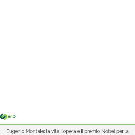
Me
pri
Eugenio Montale: la vita, l’opera e il premio Nobel per la