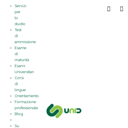
Vai
Statistiche
Marketing
Preferenze
Funzionale
Servizi
al
Gestisci la tua privacy
per
contenuto
lo
studio
Test
di
ammissione
Esame
di
maturità
Esami
Universitari
Corsi
di
lingue
Orientamento
Formazione
professionale
Blog
Su