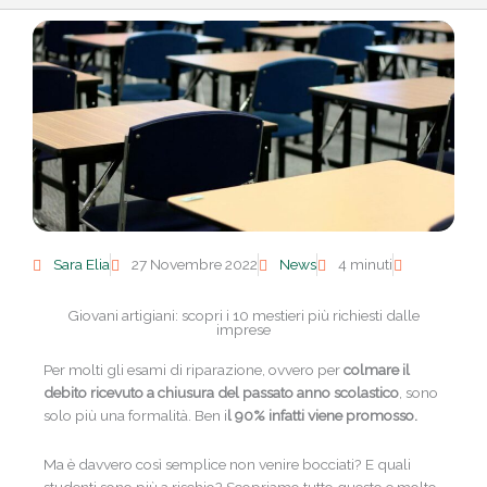
Sara Elia
27 Novembre 2022
News
4 minuti
Giovani artigiani: scopri i 10 mestieri più richiesti dalle
imprese
Per molti gli esami di riparazione, ovvero per
colmare il
debito ricevuto a chiusura del passato anno scolastico
, sono
solo più una formalità. Ben i
l 90% infatti viene promosso.
Ma è davvero così semplice non venire bocciati? E quali