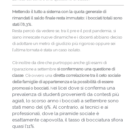
Mettendo il tutto a sistema con la quota generale di
rimandati il saldo finale resta immutato: i bocciati totali sono
stati l’8,3%.
Resta perciò da vedere se, tra il pre e il post pandemia, si
siano innescate nuove dinamiche e i docenti abbiano deciso
di adottare un metro di giudizio più rigoroso oppure sei
l’ultima tornata è stata un caso isolato.
C’è inoltre da dire che purtroppo anche gli esami di
riparazione a settembre
si confermano una questione di
classe
. C’è ovvero una
diretta correlazione tra il ceto sociale
delle famiglie di appartenenza e la possibilità di essere
ei licei dove si conferma una
promossi o bocciati.
N
prevalenza di studenti provenienti da contesti più
agiati, lo scorso anno i bocciati a settembre sono
stati meno del 9%. Al
contrario, ai tecnici e ai
professionali, dove la piramide sociale è
esattamente capovolta, il tasso di bocciatura sfiora
quasi l’11%.