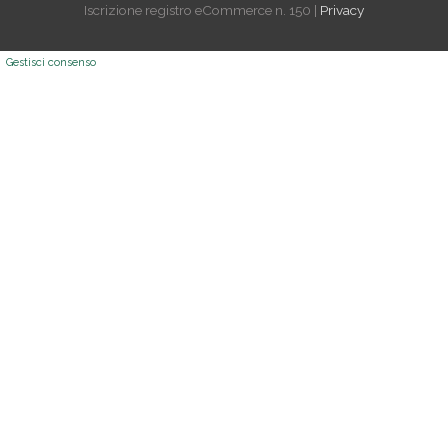
Iscrizione registro eCommerce n. 150 |
Privacy
Gestisci consenso