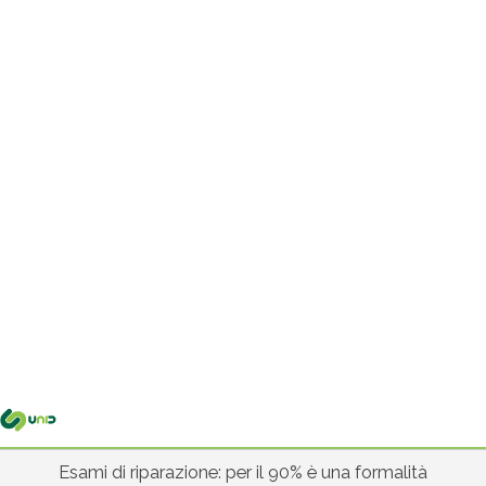
Me
pri
Esami di riparazione: per il 90% è una formalità