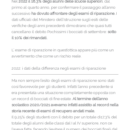
Nel
2022 il 18,3% degli alunni delle scuole superiori
, dal
primo al quarto anno, per confermare il passaggio all’anno
successivo
ha dovuto affrontare degli esami di riparazione.
I
dati ufficiali del Ministero dell’Istruzione sugli esiti delle
verifiche degli anni precedenti dimostrano che quasi tutti
cancellano il debito Pochissimi i bocciati di settembre:
sotto
il 10% dei rimandati.
L’ esame di riparazione in quest’ottica appare più come un
avvertimento che come un rischio reale.
2022: i dati della differenza negli esami di riparazione
Ma non sempre l’esito degli esami di riparazione sono stati
così favorevole per gli studenti. Infatti l’anno precedente si
era presentata una situazione completamente opposta con
un record di bocciati di fine estate.
Al termine dell’anno
scolastico 2020/2021 avevamo infatti assistito al record nella
storia recente di esami di recupero andati male.
Il 9,25% degli studenti con il debito per un totale di17,3% del
totale degli alunni delle classi dal I al IV superiore, non ce
l’aveva fatta, facendo lievitare il numero dei bocciati finali dal