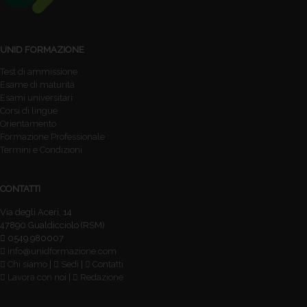
UNID FORMAZIONE
Test di ammissione
Esame di maturità
Esami universitari
Corsi di lingue
Orientamento
Formazione Professionale
Termini e Condizioni
CONTATTI
Via degli Aceri, 14
47890 Gualdicciolo (RSM)
0549.980007
info@unidformazione.com
Chi siamo
|
Sedi
|
Contatti
Lavora con noi
|
Redazione