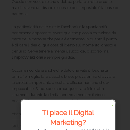
Questo non vuol dire che si debba parlare a rotta di collo,
ma che avere un discorso coeso e ben impostato è la base di
partenza.
La particolarità delle dirette Facebook è
la spontaneità
,
perlomeno apparente. Avere qualche piccola esitazione da
parte della persona che parla è ammesso in quanto il punto
è di dare l’idea di qualcosa di ideato sul momento, onesto e
genuino. Serve tenere a mente il succo del discorso ma
l’improvvisazione
è sempre gradita.
Occorre ricordarsi anche che dato che vale il “buona la
prima” è meglio fare qualche breve prova prima di avviare
la diretta. L’importante è risultare efficaci, non uno show
impeccabile. Si possono comunque usare filtri e altri
strumenti durante la diretta per movimentare il video
qualora si tema di essere troppo piatti.
Ti piace il Digital
Attenzione al “dietro le quinte” delle dirette Facebook
Marketing?
Se il punto è di sembrare spontanei, devono comunque