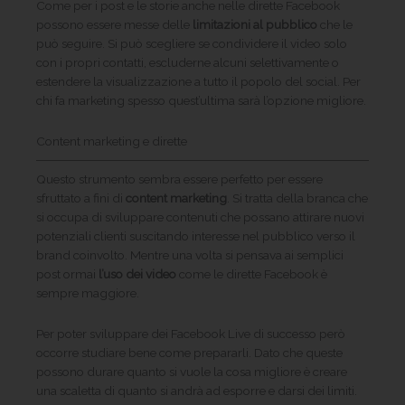
Come per i post e le storie anche nelle dirette Facebook
possono essere messe delle
limitazioni al pubblico
che le
può seguire. Si può scegliere se condividere il video solo
con i propri contatti, escluderne alcuni selettivamente o
estendere la visualizzazione a tutto il popolo del social. Per
chi fa marketing spesso quest’ultima sarà l’opzione migliore.
Content marketing e dirette
Questo strumento sembra essere perfetto per essere
sfruttato a fini di
content marketing
. Si tratta della branca che
si occupa di sviluppare contenuti che possano attirare nuovi
potenziali clienti suscitando interesse nel pubblico verso il
brand coinvolto. Mentre una volta si pensava ai semplici
post ormai
l’uso dei video
come le dirette Facebook è
sempre maggiore.
Per poter sviluppare dei Facebook Live di successo però
occorre studiare bene come prepararli. Dato che queste
possono durare quanto si vuole la cosa migliore è creare
una scaletta di quanto si andrà ad esporre e darsi dei limiti.