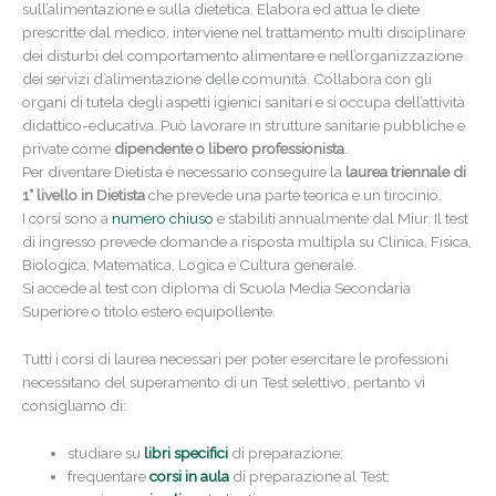
sull’alimentazione e sulla dietetica. Elabora ed attua le diete
prescritte dal medico, interviene nel trattamento multi disciplinare
dei disturbi del comportamento alimentare e nell’organizzazione
dei servizi d’alimentazione delle comunità. Collabora con gli
organi di tutela degli aspetti igienici sanitari e si occupa dell’attività
didattico-educativa. Può lavorare in strutture sanitarie pubbliche e
private come
dipendente o libero professionista
.
Per diventare Dietista è necessario conseguire la
laurea triennale di
1° livello in Dietista
che prevede una parte teorica e un tirocinio.
I corsi sono a
numero chiuso
e stabiliti annualmente dal Miur. Il test
di ingresso prevede domande a risposta multipla su Clinica, Fisica,
Biologica, Matematica, Logica e Cultura generale.
Si accede al test con diploma di Scuola Media Secondaria
Superiore o titolo estero equipollente.
Tutti i corsi di laurea necessari per poter esercitare le professioni
necessitano del superamento di un Test selettivo, pertanto vi
consigliamo di:
studiare su
libri specifici
di preparazione;
frequentare
corsi in aula
di preparazione al Test;