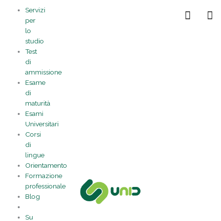
Vai
Statistiche
Marketing
Preferenze
Funzionale
Servizi
al
Gestisci la tua privacy
per
contenuto
lo
studio
Test
di
ammissione
Esame
di
maturità
Esami
Universitari
Corsi
di
lingue
Orientamento
Formazione
professionale
Blog
Su