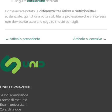
seguire
corsi online
dedicati.
Come avrete notato la
differenza tra Dietista e Nutrizionista
è
sostanziale, quindi una volta stabilita la professione che vi interessa
non dovrete far altro che seguire i nostri consigli!
←
Articolo precedente
Articolo successivo
→
UNID FORMAZIONE
Test di ammissione
Esame di maturità
Esami universitari
Corsi di lingue