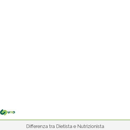
Me
pri
Differenza tra Dietista e Nutrizionista