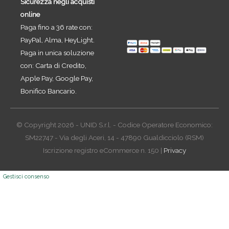
Sicurezza negli acquisti
online
Paga fino a 36 rate con:
PayPal, Alma, HeyLight.
Paga in unica soluzione
con: Carta di Credito,
Apple Pay, Google Pay,
Bonifico Bancario.
© Copyright 2026 - UNID S.r.l. - Codice Operatore Economico:
SM22747 - Via degli Aceri, 14 - 47890 Gualdicciolo (RSM)
Iscrizione registro eCommerce n. 150 |
Privacy
Gestisci consenso