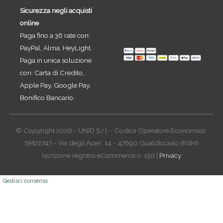
Sicurezza negli acquisti
online
Paga fino a 36 rate con:
PayPal, Alma, HeyLight.
Paga in unica soluzione
con: Carta di Credito,
Apple Pay, Google Pay,
Bonifico Bancario.
© Copyright 2026 - UNID S.r.l. - Codice Operatore Economico:
SM22747 - Via degli Aceri, 14 - 47890 Gualdicciolo (RSM)
Iscrizione registro eCommerce n. 150 |
Privacy
Gestisci consenso