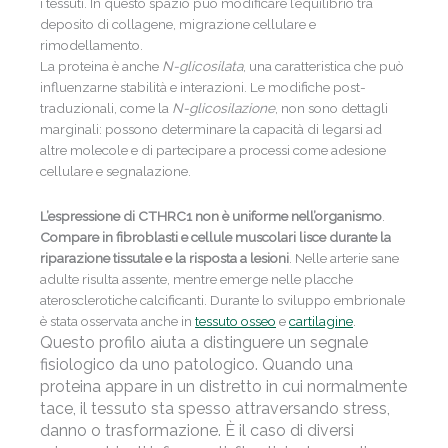
i tessuti. In questo spazio può modificare l’equilibrio tra
deposito di collagene, migrazione cellulare e
rimodellamento.
La proteina è anche
N-glicosilata
, una caratteristica che può
influenzarne stabilità e interazioni. Le modifiche post-
traduzionali, come la
N-glicosilazione
, non sono dettagli
marginali: possono determinare la capacità di legarsi ad
altre molecole e di partecipare a processi come adesione
cellulare e segnalazione.
L’espressione di CTHRC1 non è uniforme nell’organismo
.
Compare in fibroblasti e cellule muscolari lisce durante la
riparazione tissutale e la risposta a lesioni
. Nelle arterie sane
adulte risulta assente, mentre emerge nelle placche
aterosclerotiche calcificanti. Durante lo sviluppo embrionale
è stata osservata anche in
tessuto osseo
e
cartilagine
.
Questo profilo aiuta a distinguere un segnale
fisiologico da uno patologico. Quando una
proteina appare in un distretto in cui normalmente
tace, il tessuto sta spesso attraversando stress,
danno o trasformazione. È il caso di diversi