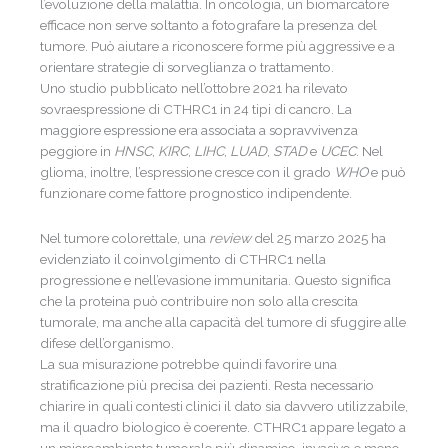
l’evoluzione della malattia. In oncologia, un biomarcatore
efficace non serve soltanto a fotografare la presenza del
tumore. Può aiutare a riconoscere forme più aggressive e a
orientare strategie di sorveglianza o trattamento.
Uno studio pubblicato nell’ottobre 2021 ha rilevato
sovraespressione di CTHRC1 in 24 tipi di cancro. La
maggiore espressione era associata a sopravvivenza
peggiore in
HNSC
,
KIRC
,
LIHC
,
LUAD
,
STAD
e
UCEC
. Nel
glioma, inoltre, l’espressione cresce con il grado
WHO
e può
funzionare come fattore prognostico indipendente.
Nel tumore colorettale, una
review
del 25 marzo 2025 ha
evidenziato il coinvolgimento di CTHRC1 nella
progressione e nell’evasione immunitaria. Questo significa
che la proteina può contribuire non solo alla crescita
tumorale, ma anche alla capacità del tumore di sfuggire alle
difese dell’organismo.
La sua misurazione potrebbe quindi favorire una
stratificazione più precisa dei pazienti. Resta necessario
chiarire in quali contesti clinici il dato sia davvero utilizzabile,
ma il quadro biologico è coerente. CTHRC1 appare legato a
un microambiente tumorale più dinamico, invasivo e meno