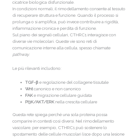
cicatrice biologica disfunzionale.
In condizioni normali, il rimodellamento consente al tessuto
di recuperare struttura e funzione. Quando il processo si
prolunga o si amplifica, può invece contribuire a rigidità,
infiammazione cronica e perdita di funzione.
Sul piano dei segnali cellulari, CTHRC1 interagisce con
diverse vie molecolari. Queste vie sono reti di
comunicazione interne alla cellula, spesso chiamate
pathway
.
Le più rilevanti includono:
TGF-β
e regolazione del collagene tissutale
Wnt
canonico e non canonico
FAK
e migrazione cellulare guidata
PI3K/AKT/ERK
nella crescita cellulare
Questa rete spiega perché una sola proteina possa
comparire in contesti così diversi. Nel rimodellamento
vascolare, per esempio, CTHRC1 può sostenere lo
spostamento delle cellule muscolari lisce dopo una lesione