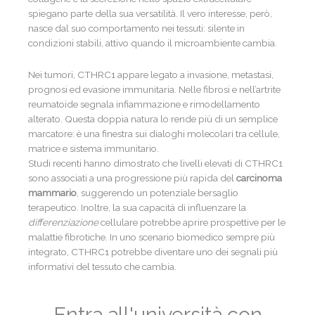
spiegano parte della sua versatilità. Il vero interesse, però,
nasce dal suo comportamento nei tessuti: silente in
condizioni stabili, attivo quando il microambiente cambia.
Nei tumori, CTHRC1 appare legato a invasione, metastasi,
prognosi ed evasione immunitaria. Nelle fibrosi e nell’artrite
reumatoide segnala infiammazione e rimodellamento
alterato. Questa doppia natura lo rende più di un semplice
marcatore: è una finestra sui dialoghi molecolari tra cellule,
matrice e sistema immunitario.
Studi recenti hanno dimostrato che livelli elevati di CTHRC1
sono associati a una progressione più rapida del
carcinoma
mammario
, suggerendo un potenziale bersaglio
terapeutico. Inoltre, la sua capacità di influenzare la
differenziazione
cellulare potrebbe aprire prospettive per le
malattie fibrotiche. In uno scenario biomedico sempre più
integrato, CTHRC1 potrebbe diventare uno dei segnali più
informativi del tessuto che cambia.
Entra all'università con