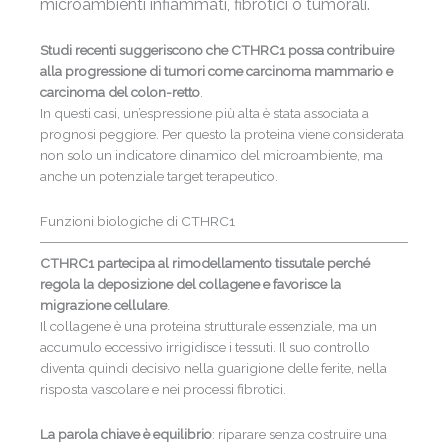
microambienti infiammati, fibrotici o tumorali.
Studi recenti suggeriscono che CTHRC1 possa contribuire
alla progressione di tumori come carcinoma mammario e
carcinoma del colon-retto
.
In questi casi, un’espressione più alta è stata associata a
prognosi peggiore. Per questo la proteina viene considerata
non solo un indicatore dinamico del microambiente, ma
anche un potenziale target terapeutico.
Funzioni biologiche di CTHRC1
CTHRC1 partecipa al rimodellamento tissutale perché
regola la deposizione del collagene e favorisce la
migrazione cellulare
.
Il collagene è una proteina strutturale essenziale, ma un
accumulo eccessivo irrigidisce i tessuti. Il suo controllo
diventa quindi decisivo nella guarigione delle ferite, nella
risposta vascolare e nei processi fibrotici.
La parola chiave è equilibrio
: riparare senza costruire una