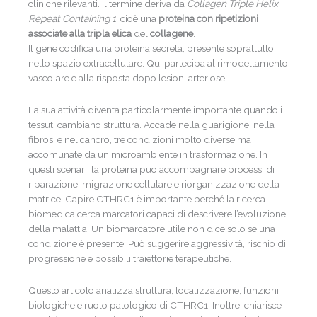
cliniche rilevanti. Il termine deriva da
Collagen Triple Helix
Repeat Containing 1
, cioè una
proteina con ripetizioni
associate alla tripla elica
del
collagene
.
Il gene codifica una proteina secreta, presente soprattutto
nello spazio extracellulare. Qui partecipa al rimodellamento
vascolare e alla risposta dopo lesioni arteriose.
La sua attività diventa particolarmente importante quando i
tessuti cambiano struttura. Accade nella guarigione, nella
fibrosi e nel cancro, tre condizioni molto diverse ma
accomunate da un microambiente in trasformazione. In
questi scenari, la proteina può accompagnare processi di
riparazione, migrazione cellulare e riorganizzazione della
matrice. Capire CTHRC1 è importante perché la ricerca
biomedica cerca marcatori capaci di descrivere l’evoluzione
della malattia. Un biomarcatore utile non dice solo se una
condizione è presente. Può suggerire aggressività, rischio di
progressione e possibili traiettorie terapeutiche.
Questo articolo analizza struttura, localizzazione, funzioni
biologiche e ruolo patologico di CTHRC1. Inoltre, chiarisce