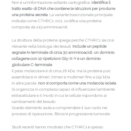
Non è un’informazione soltanto cartografica:
identifica il
tratto esatto di DNA che contiene le istruzioni per produrre
una proteina secreta
. La variante trascrizionale principale,
indicata come CTHRC1-001, codifica una proteina
composta da 243 amminoacidi.
La struttura della proteina spiega perché CTHRC1 sia così
rilevante nella biologia dei tessuti.
Include un peptide
segnale N-terminale di circa 30 amminoacidi
,
un
dominio
collagene
con 12 ripetizioni Gly-X-Y e un dominio
globulare C-terminale
.
Il peso molecolare è di circa 28 kDa, ma la proteina può
assemblarsi in dimeri, trimeri e multimeri fino a 252 kDa.
In altre parole,
non si comporta come una molecola isolata
.
Si organizza in complessi capaci di influenzare l’ambiente
extracellulare e il modo in cui le cellule rispondono ai
cambiamenti del tessuto.
Questo elemento aiuta a comprendere il suo ruolo nei
processi di riparazione,
fibrosi
e progressione tumorale.
Studi recenti hanno mostrato che CTHRC1 è spesso