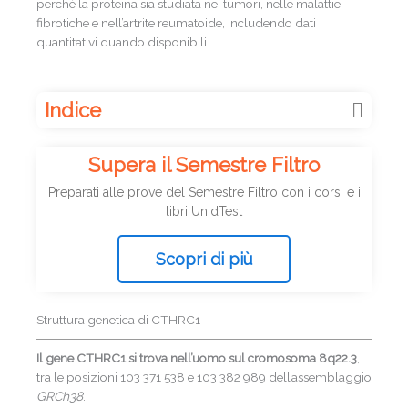
perché la proteina sia studiata nei tumori, nelle malattie
fibrotiche e nell’artrite reumatoide, includendo dati
quantitativi quando disponibili.
Indice
Supera il Semestre Filtro
Preparati alle prove del Semestre Filtro con i corsi e i
libri UnidTest
Scopri di più
Struttura genetica di CTHRC1
Il gene CTHRC1 si trova nell’uomo sul
cromosoma 8q22.3
,
tra le posizioni 103 371 538 e 103 382 989 dell’assemblaggio
GRCh38
.