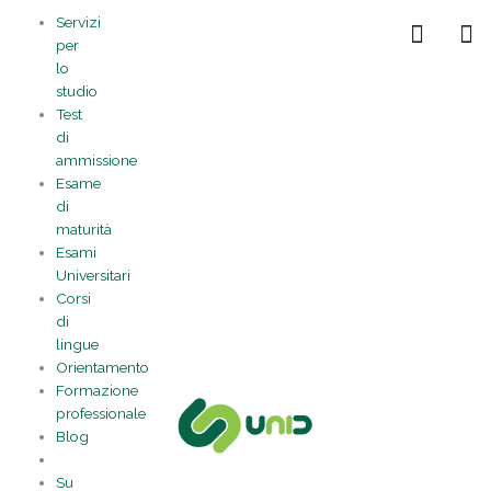
Vai
Statistiche
Marketing
Preferenze
Funzionale
Servizi
al
Gestisci la tua privacy
per
contenuto
lo
studio
Test
di
ammissione
Esame
di
maturità
Esami
Universitari
Corsi
di
lingue
Orientamento
Formazione
professionale
Blog
Su