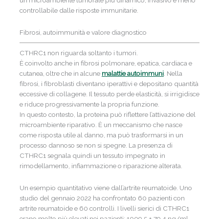
controllabile dalle risposte immunitarie.
Fibrosi, autoimmunità e valore diagnostico
CTHRC1 non riguarda soltanto i tumori.
È coinvolto anche in fibrosi polmonare, epatica, cardiaca e
cutanea, oltre che in alcune
malattie
autoimmuni
. Nella
fibrosi, i fibroblasti diventano iperattivi e depositano quantità
eccessive di collagene. Il tessuto perde elasticità, si irrigidisce
e riduce progressivamente la propria funzione.
In questo contesto, la proteina può riflettere l’attivazione del
microambiente riparativo. È un meccanismo che nasce
come risposta utile al danno, ma può trasformarsi in un
processo dannoso se non si spegne. La presenza di
CTHRC1 segnala quindi un tessuto impegnato in
rimodellamento, infiammazione o riparazione alterata.
Un esempio quantitativo viene dall’artrite reumatoide. Uno
studio del gennaio 2022 ha confrontato 60 pazienti con
artrite reumatoide e 60 controlli. I livelli sierici di CTHRC1
erano molto più elevati nei pazienti: 1009,5 ± 79,4 ng/ml