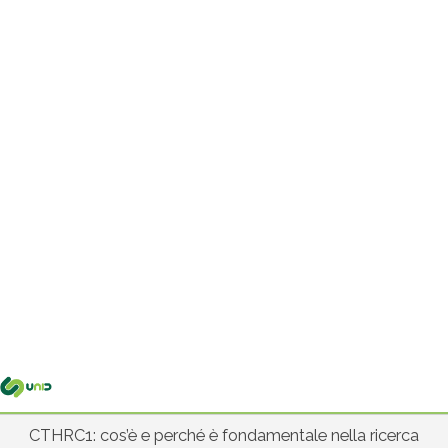
Me
pri
CTHRC1: cos’è e perché è fondamentale nella ricerca