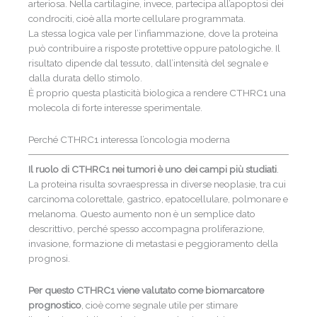
arteriosa. Nella cartilagine, invece, partecipa all’apoptosi dei
condrociti, cioè alla morte cellulare programmata.
La stessa logica vale per l’infiammazione, dove la proteina
può contribuire a risposte protettive oppure patologiche. Il
risultato dipende dal tessuto, dall’intensità del segnale e
dalla durata dello stimolo.
È proprio questa plasticità biologica a rendere CTHRC1 una
molecola di forte interesse sperimentale.
Perché CTHRC1 interessa l’oncologia moderna
Il ruolo di CTHRC1 nei tumori è uno dei campi più studiati
.
La proteina risulta sovraespressa in diverse neoplasie, tra cui
carcinoma colorettale, gastrico, epatocellulare, polmonare e
melanoma. Questo aumento non è un semplice dato
descrittivo, perché spesso accompagna proliferazione,
invasione, formazione di metastasi e peggioramento della
prognosi.
Per questo CTHRC1 viene valutato come
biomarcatore
prognostico
, cioè come segnale utile per stimare