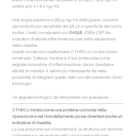
contro 470,7 ± 8,2 ng/ml.
Una soglia superiore a 583,5 ng/ml distingueva i pazienti
dai controlli con sensibilità del 98,3% e specificità del 100%.
Inoltre, i livelli correlavano con
DAS28
,
ESR
e
CRP
, tre
indicatori di attività infiammatoria usati nella valutazione
della malattia.
Questi numeri non trasformano CTHRC1 in un test clinico
universale. Tuttavia, mostrano il suo potenziale come
segnale misurabile di infiammazione, danno tissutale e
attività di malattia. Il valore più interessante sta nella
possibilità di integrare questo dato con altri parametri clinici
e biologici.
Un segnale biologico da interpretare con precisione
CTHRC1 mostra come una proteina coinvolta nella
riparazione e nel rimodellamento possa diventare anche un
indicatore di malattia
.
La sua posizione sul cromosoma 8, la struttura con dominio
collagene e la secrezione nello spazio extracellulare