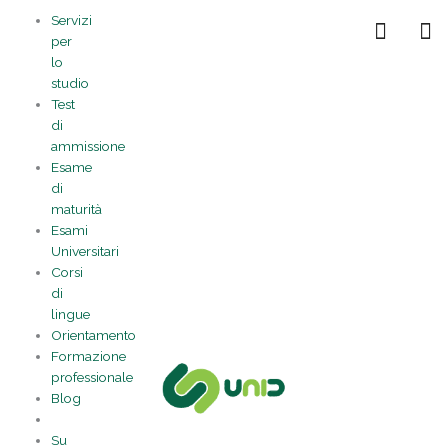
Vai
Statistiche
Marketing
Preferenze
Funzionale
Servizi
al
Gestisci la tua privacy
per
contenuto
lo
studio
Test
di
ammissione
Esame
di
maturità
Esami
Universitari
Corsi
di
lingue
Orientamento
Formazione
professionale
Blog
Su