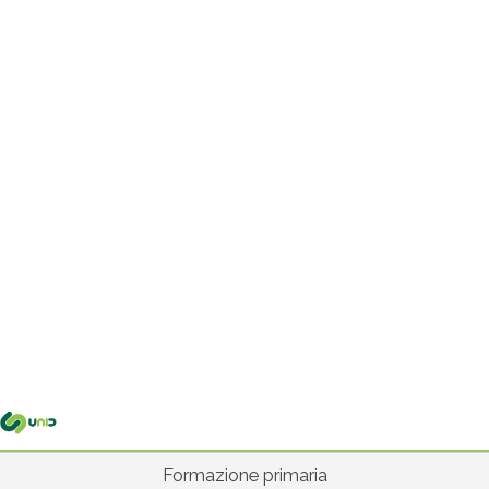
Me
pri
Formazione primaria