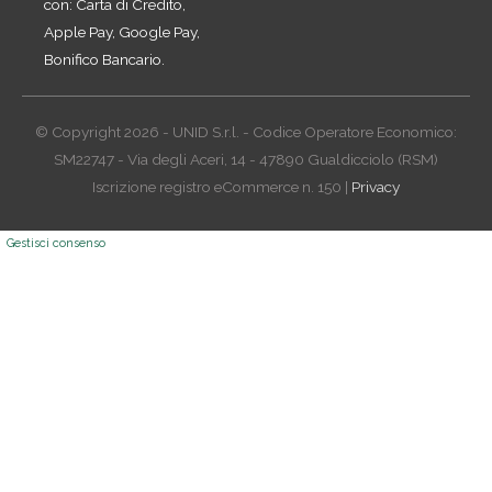
con: Carta di Credito,
Apple Pay, Google Pay,
Bonifico Bancario.
© Copyright 2026 - UNID S.r.l. - Codice Operatore Economico:
SM22747 - Via degli Aceri, 14 - 47890 Gualdicciolo (RSM)
Iscrizione registro eCommerce n. 150 |
Privacy
Gestisci consenso