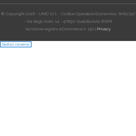
© Copyright 2026 - UNID S.r.l. - Codice Operatore Economico: SM22747
- Via degli Aceri, 14 - 47890 Gualdicciolo (RSM)
Iscrizione registro eCommerce n. 150 |
Privacy
Gestisci consenso