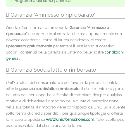
Programma del corso | Chimica
Garanzia "Ammesso o ripreparato"
Questa offerta formativa prevede la
Garanzia “Ammesso o
ripreparato”
che permette al corsista, che malauguratamente non
dovesse accedere al corso di laurea desiderato, di essere
ripreparato gratuitamente
per tentare il Test l’anno successivo.
Scopri i contenuti della garanzia all’interno delle nostre
condizioni
generali
.
Garanzia Soddisfatto o rimborsato
Ottieni
subito
UniD a tutela del consumatore e per favorire la propria clientela
uno sconto del
offre la
garanzia soddisfatto o rimborsato
. Il cliente, entro 10 giorni
dall’atto dell’iscrizione, ha la facoltà di cambiare idea per qualsiasi
10%
motivo e di richiedere il rimborso della quota di partecipazione
nella sua totalità. Il rimborso viene corrisposto da UniD Srl al cliente
sotto forma di crediti spendibili per qualunque tipologia di offerta
Nome
formativa proposta su
www.unidformazione.com
. Tale facoltà può
essere esercitata dal cliente una volta l’anno.
Cognome