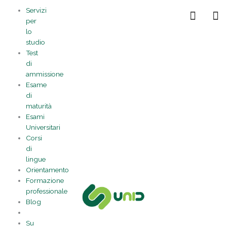
Vai
Statistiche
Marketing
Preferenze
Funzionale
Servizi
al
Gestisci la tua privacy
per
contenuto
lo
studio
Test
di
ammissione
Esame
di
maturità
Esami
Universitari
Corsi
di
lingue
Orientamento
Formazione
professionale
Blog
Su