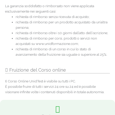
La garanzia soddisfatto o rimborsato non viene applicata
Email
esclusivamente nei seguenti casi:
richiesta di rimborso senza ricevuta di acquisto;
Telefono
richiesta di rimborso per un prodotto acquistato da un’altra
persona;
richiesta di rimborso oltre i 10 giorni dall’atto dell’iscrizione;
Privacy
Accetto ed acconsento al trattamento dei
richiesta di rimborso per corsi, prodotti o servizi non
miei dati personali secondo quanto stabilito
acquistati su www.unidformazione.com;
nella
informativa sulla privacy
*
richiesta di rimborso di un corso in cui lo stato di
Marketing
Acconsento, ai sensi del Regolamento
avanzamento della fruizione sia uguale o superiore al 25%.
(UE) 2016/679 e dell’art. 130 D.Lgs.
196/2003, a ricevere comunicazioni
promozionali e newsletter da parte del
Fruizione del Corso online
Titolare del trattamento
Il Corso Online UnidTest è visibile su tutti i PC.
Ottieni lo sconto
È possibile fruire di tutti i servizi 24 ore su 24 ed è possibile
visionare infinite volte i contenuti disponibili in totale autonomia.