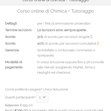
Corso online di Chimica + Tutoraggio
Dettagli
per i Test di ammissione universitari
Termine iscrizioni
Le iscrizioni sono sempre aperte
Sconto
31%
di sconto per iscrizioni singole
Sconto
40%
di sconto per iscrizioni cumulative
Garanzia
Soddisfatto o rimborsato | Ammesso o
ripreparato
Modalità di
In unica soluzione oppure fino a 36 comode
pagamento
rate mensili scegliendo PayPal, Alma o
Heylight nel checkout
Come preferisci pagare?
Unica Soluzione
Quanti partecipanti?
€
290,00
€
199,00
Paghi
€
199,00
al momento dell'acquisto oppure in comode rate