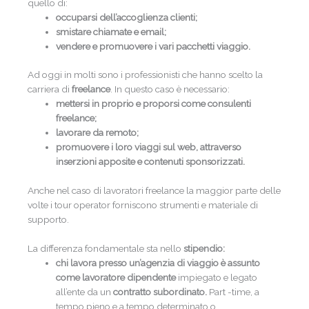
quello di:
occuparsi dell’accoglienza clienti;
smistare chiamate e email;
vendere e promuovere i vari pacchetti viaggio.
Ad oggi in molti sono i professionisti che hanno scelto la
carriera di
freelance
. In questo caso è necessario:
mettersi in proprio e proporsi come consulenti
freelance;
lavorare da remoto;
promuovere i loro viaggi sul web, attraverso
inserzioni apposite e contenuti sponsorizzati.
Anche nel caso di lavoratori freelance la maggior parte delle
volte i tour operator forniscono strumenti e materiale di
supporto.
La differenza fondamentale sta nello
stipendio:
chi lavora presso un’agenzia di viaggio è assunto
come lavoratore dipendente
impiegato e legato
all’ente da un
contratto subordinato.
Part -time, a
tempo pieno e a tempo determinato o