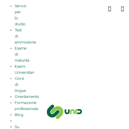
Vai
Statistiche
Marketing
Preferenze
Funzionale
Servizi
al
Gestisci la tua privacy
per
contenuto
lo
studio
Test
di
ammissione
Esame
di
maturità
Esami
Universitari
Corsi
di
lingue
Orientamento
Formazione
professionale
Blog
Su