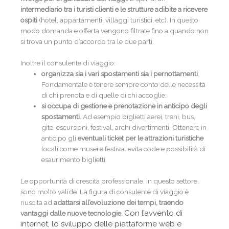
intermediario tra i turisti clienti e le strutture adibite a ricevere
ospiti
(hotel, appartamenti, villaggi turistici, etc). In questo
modo domanda e offerta vengono filtrate fino a quando non
si trova un punto d’accordo tra le due parti.
Inoltre il consulente di viaggio:
organizza sia i vari spostamenti sia i pernottamenti
.
Fondamentale è tenere sempre conto delle necessità
di chi prenota e di quelle di chi accoglie;
si occupa di gestione e prenotazione in anticipo degli
spostamenti.
Ad esempio biglietti aerei, treni, bus,
gite, escursioni, festival, archi divertimenti. Ottenere in
anticipo gli
eventuali ticket per le attrazioni turistiche
locali come musei e festival evita code e possibilità di
esaurimento biglietti.
Le opportunità di crescita professionale, in questo settore,
sono molto valide. La figura di consulente di viaggio è
riuscita ad
adattarsi all’evoluzione dei tempi, traendo
Con l’avvento di
vantaggi dalle nuove tecnologie.
internet, lo sviluppo delle piattaforme web e