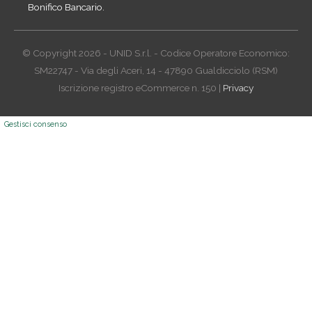
Bonifico Bancario.
© Copyright 2026 - UNID S.r.l. - Codice Operatore Economico:
SM22747 - Via degli Aceri, 14 - 47890 Gualdicciolo (RSM)
Iscrizione registro eCommerce n. 150 |
Privacy
Gestisci consenso