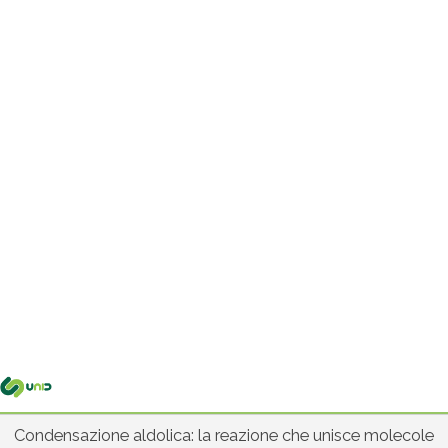
Me
pri
Condensazione aldolica: la reazione che unisce molecole