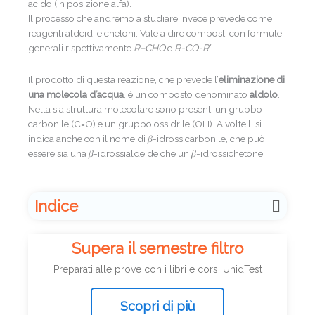
acido (in posizione alfa).
Il processo che andremo a studiare invece prevede come
reagenti aldeidi e chetoni. Vale a dire composti con formule
generali rispettivamente
R−CHO
e
R-CO-R’
.
Il prodotto di questa reazione, che prevede l’
eliminazione di
una molecola d’acqua
, è un composto denominato
aldolo
.
Nella sia struttura molecolare sono presenti un grubbo
carbonile (C=O) e un gruppo ossidrile (OH). A volte li si
indica anche con il nome di 𝛽-idrossicarbonile, che può
essere sia una 𝛽-idrossialdeide che un 𝛽-idrossichetone.
Indice
Supera il semestre filtro
Preparati alle prove con i libri e corsi UnidTest
Scopri di più