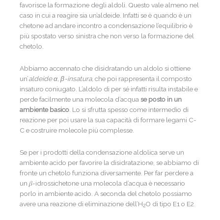
favorisce la formazione degli aldoli. Questo vale almeno nel
caso in cui a reagire sia un’aldeide. Infatti se è quando è un
chetone ad andare incontro a condensazione l’equilibrio è
più spostato verso sinistra che non verso la formazione del
chetolo.
Abbiamo accennato che disidratando un aldolo si ottiene
un’
aldeide α, β-insatura
, che poi rappresenta il composto
insaturo coniugato. L’aldolo di per sé infatti risulta instabile e
perde facilmente una molecola d’acqua
se posto in un
ambiente basico
. Lo si sfrutta spesso come intermedio di
reazione per poi usare la sua capacità di formare legami C-
C e costruire molecole più complesse.
Se per i prodotti della condensazione aldolica serve un
ambiente acido per favorire la disidratazione, se abbiamo di
fronte un chetolo funziona diversamente. Per far perdere a
un 𝛽-idrossichetone una molecola d’acqua è necessario
porlo in ambiente acido. A seconda del chetolo possiamo
avere una reazione di eliminazione dell’H
O di tipo E1 o E2.
2