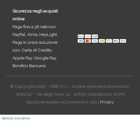
Sicurezza negli acquisti
online
Paga fino a 36 rate con:
PayPal, Alma, HeyLight.
Paga in unica soluzione
con: Carta di Credito,
Apple Pay, Google Pay,
Bonifico Bancario.
© Copyright 2026 - UNID S.r.l. - Codice Operatore Economico:
SM22747 - Via degli Aceri, 14 - 47890 Gualdicciolo (RSM)
Iscrizione registro eCommerce n. 150 |
Privacy
Gestisci consenso