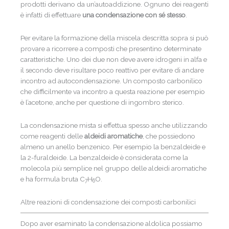
prodotti derivano da un’autoaddizione. Ognuno dei reagenti
è infatti di effettuare
una condensazione con sé stesso
.
Per evitare la formazione della miscela descritta sopra si può
provare a ricorrere a composti che presentino determinate
caratteristiche. Uno dei due non deve avere idrogeni in alfa e
il secondo deve risultare poco reattivo per evitare di andare
incontro ad autocondensazione. Un composto carbonilico
che difficilmente va incontro a questa reazione per esempio
è l’acetone, anche per questione di ingombro sterico.
La condensazione mista si effettua spesso anche utilizzando
come reagenti delle
aldeidi aromatiche
, che possiedono
almeno un anello benzenico. Per esempio la benzaldeide e
la 2-furaldeide. La benzaldeide è considerata come la
molecola più semplice nel gruppo delle aldeidi aromatiche
e ha formula bruta C
H
O.
7
6
Altre reazioni di condensazione dei composti carbonilici
Dopo aver esaminato la condensazione aldolica possiamo