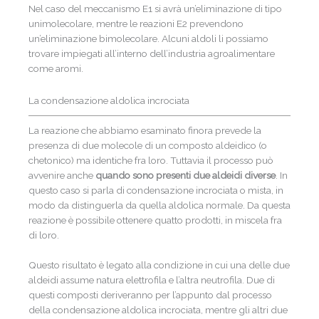
Nel caso del meccanismo E1 si avrà un’eliminazione di tipo
unimolecolare, mentre le reazioni E2 prevendono
un’eliminazione bimolecolare. Alcuni aldoli li possiamo
trovare impiegati all’interno dell’industria agroalimentare
come aromi.
La condensazione aldolica incrociata
La reazione che abbiamo esaminato finora prevede la
presenza di due molecole di un composto aldeidico (o
chetonico) ma identiche fra loro. Tuttavia il processo può
avvenire anche
quando sono presenti due aldeidi diverse
. In
questo caso si parla di condensazione incrociata o mista, in
modo da distinguerla da quella aldolica normale. Da questa
reazione è possibile ottenere quatto prodotti, in miscela fra
di loro.
Questo risultato è legato alla condizione in cui una delle due
aldeidi assume natura elettrofila e l’altra neutrofila. Due di
questi composti deriveranno per l’appunto dal processo
della condensazione aldolica incrociata, mentre gli altri due