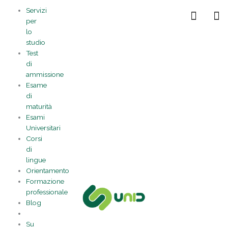
Vai
Statistiche
Marketing
Preferenze
Funzionale
Servizi
al
Gestisci la tua privacy
per
contenuto
lo
studio
Test
di
ammissione
Esame
di
maturità
Esami
Universitari
Corsi
di
lingue
Orientamento
Formazione
professionale
Blog
Su