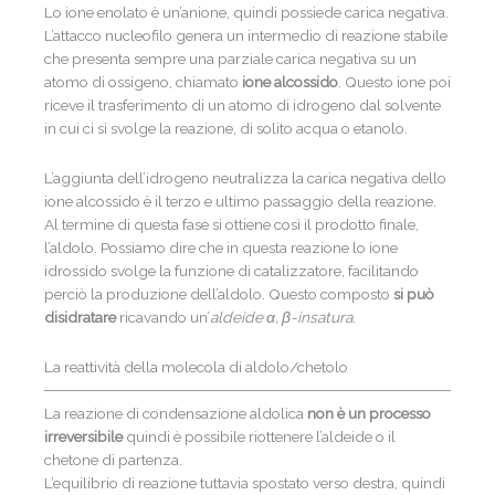
Lo ione enolato è un’anione, quindi possiede carica negativa.
L’attacco nucleofilo genera un intermedio di reazione stabile
che presenta sempre una parziale carica negativa su un
atomo di ossigeno, chiamato
ione alcossido
. Questo ione poi
riceve il trasferimento di un atomo di idrogeno dal solvente
in cui ci si svolge la reazione, di solito acqua o etanolo.
L’aggiunta dell’idrogeno neutralizza la carica negativa dello
ione alcossido è il terzo e ultimo passaggio della reazione.
Al termine di questa fase si ottiene così il prodotto finale,
l’aldolo. Possiamo dire che in questa reazione lo ione
idrossido svolge la funzione di catalizzatore, facilitando
perciò la produzione dell’aldolo. Questo composto
si può
disidratare
ricavando un’
aldeide α, β-insatura
.
La reattività della molecola di aldolo/chetolo
La reazione di condensazione aldolica
non è un processo
irreversibile
quindi è possibile riottenere l’aldeide o il
chetone di partenza.
L’equilibrio di reazione tuttavia spostato verso destra, quindi