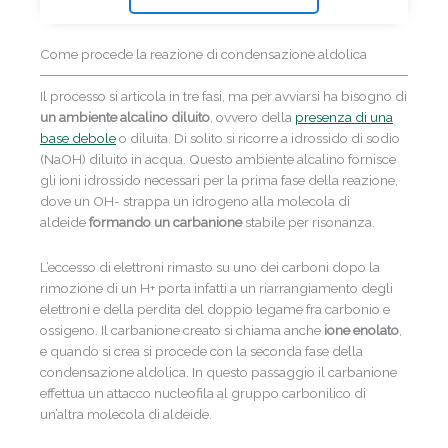
Come procede la reazione di condensazione aldolica
Il processo si articola in tre fasi, ma per avviarsi ha bisogno di
un ambiente alcalino diluito
, ovvero della
presenza di una
base debole
o diluita. Di solito si ricorre a idrossido di sodio
(NaOH) diluito in acqua. Questo ambiente alcalino fornisce
gli ioni idrossido necessari per la prima fase della reazione,
dove un OH- strappa un idrogeno alla molecola di
aldeide
formando un carbanione
stabile per risonanza.
L’eccesso di elettroni rimasto su uno dei carboni dopo la
rimozione di un H+ porta infatti a un riarrangiamento degli
elettroni e della perdita del doppio legame fra carbonio e
ossigeno. Il carbanione creato si chiama anche
ione enolato
,
e quando si crea si procede con la seconda fase della
condensazione aldolica. In questo passaggio il carbanione
effettua un attacco nucleofila al gruppo carbonilico di
un’altra molecola di aldeide.