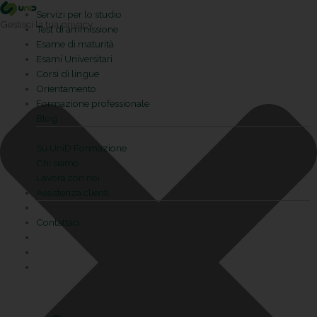
Vai
Statistiche
Marketing
Preferenze
Funzionale
Servizi per lo studio
al
Gestisci la tua privacy
Test di ammissione
contenuto
Esame di maturità
Esami Universitari
Corsi di lingue
Orientamento
Formazione professionale
Blog
Su UniD Formazione
Chi siamo
Lavora con noi
Assistenza clienti
Contattaci