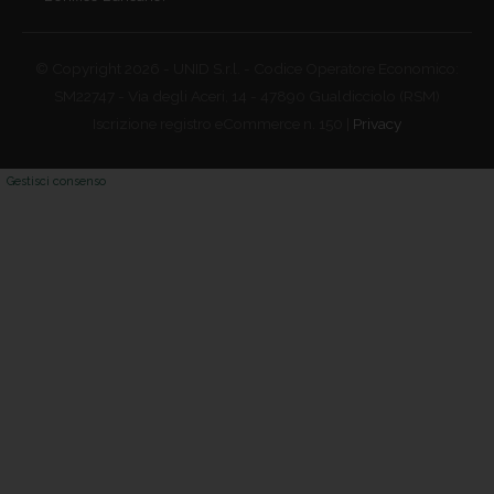
© Copyright 2026 - UNID S.r.l. - Codice Operatore Economico:
SM22747 - Via degli Aceri, 14 - 47890 Gualdicciolo (RSM)
Iscrizione registro eCommerce n. 150 |
Privacy
Gestisci consenso