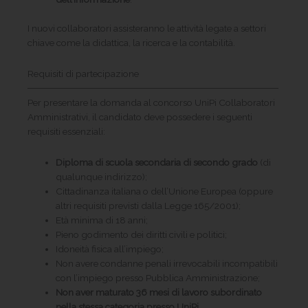
I nuovi collaboratori assisteranno le attività legate a settori
chiave come la didattica, la ricerca e la contabilità.
Requisiti di partecipazione
Per presentare la domanda al concorso UniPi Collaboratori
Amministrativi, il candidato deve possedere i seguenti
requisiti essenziali:
Diploma di scuola secondaria di secondo grado
(di
qualunque indirizzo);
Cittadinanza italiana o dell’Unione Europea (oppure
altri requisiti previsti dalla Legge 165/2001);
Età minima di 18 anni;
Pieno godimento dei diritti civili e politici;
Idoneità fisica all’impiego;
Non avere condanne penali irrevocabili incompatibili
con l’impiego presso Pubblica Amministrazione;
Non aver maturato 36 mesi di lavoro subordinato
nella stessa categoria presso UniPi
.