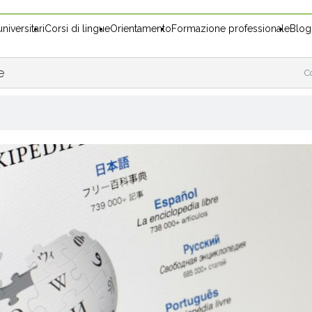
niversitari
Corsi di lingue
Orientamento
Formazione professionale
Blog
e
C