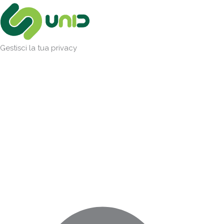
Vai
Marketing
Statistiche
Preferenze
Funzionale
al
contenuto
Gestisci la tua privacy