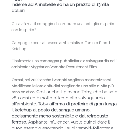
insieme ad Annabelle ed ha un prezzo di 13mila
dollari.
Chi avrà mai il coraggio di comprare una bottiglia dispirito
con lo spirito?
Campagne per Halloween ambientaliste: Tomato Blood
Ketchup
Finalmente una
campagna pubblicitarie a salvaguardia dell’
ambiente : Vegetarian Vampire Recruitment Film.
Ormai, nel 2022 anche i vampiri vogliono modernizzarsi.
Modificano le loro abitudini scegliendo uno stile di vita più
C
osì anche il giovane Toby, che ha solo
sano ed etico.
280 anni ed è molto attento alla salvaguardia
all’ambiente. Toby
afferma di preferire di gran lunga
il ketchup al posto del sangue umano,
decisamente meno sostenibile e dal retrogusto
ferroso.
Aspirante influencer, vuole quindi dare il
buon esempio esortando i suoi vampiri-follower a