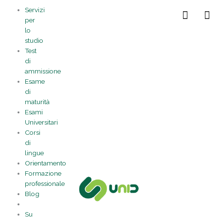
Vai
Statistiche
Marketing
Preferenze
Funzionale
Servizi
al
Gestisci la tua privacy
per
contenuto
lo
studio
Test
di
ammissione
Esame
di
maturità
Esami
Universitari
Corsi
di
lingue
Orientamento
Formazione
professionale
Blog
Su