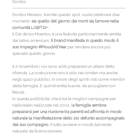
Doritos
Doritos Messico, tramite questo spot, vuole celebrare due
momenti:
sia quello del giorno dei morti sia l’amore nella
comunità LGBTQ+ .
Il Día de los Muertos, è una festività particolarmente sentita
dai latino americani.
Il brand manifesta in questo modo il
suo impegno #ProudAllYear
per rendere ancora più
speciale questo giorno.
Il 2 novembre i vivi sono soliti preparare un altare detto
ofrenda. La costruzione non è solo nei cimiteri ma anche
negli spazi pubblici, in onore degli spiriti visti come membri
della famiglia. E quindi entità buone, da accogliere con
felicità.
In questa pubblicità, che è tra le migliori campagne per
Halloween realizzate nel 2001, l
a famiglia sembra
prepararsi per una riunione tra parenti ed affronta in modo
naturale la manifestazione dello zio defunto accompagnato
dal suo compagno.
Il tutto avviene in modo talmente
naturale da fa emozionare.