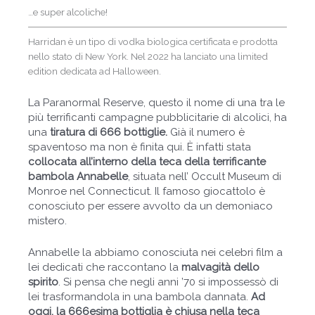
…e super alcoliche!
Harridan è un tipo di vodka biologica certificata e prodotta
nello stato di New York. Nel 2022 ha lanciato una limited
edition dedicata ad Halloween.
La Paranormal Reserve, questo il nome di una tra le
Dichiaro di accettare il trattamento dei miei
più terrificanti campagne pubblicitarie di alcolici, ha
dati personali come previsto dalla
una
tiratura di 666 bottiglie.
Già il numero è
informativa sulla privacy
.
spaventoso ma non è finita qui. È infatti stata
Marketing
collocata all’interno della teca della terrificante
Acconsento, ai sensi del Regolamento (UE)
bambola Annabelle
, situata nell’ Occult Museum di
2016/679 e dell'art. 130 D.Lgs. 196/2003, a
ricevere comunicazioni promozionali e
Monroe nel Connecticut. Il famoso giocattolo è
newsletter da parte del Titolare del
conosciuto per essere avvolto da un demoniaco
trattamento
mistero.
Iscriviti
Annabelle la abbiamo conosciuta nei celebri film a
lei dedicati che raccontano la
malvagità dello
spirito
. Si pensa che negli anni ’70 si impossessò di
lei trasformandola in una bambola dannata.
Ad
oggi, la 666esima bottiglia è chiusa nella teca