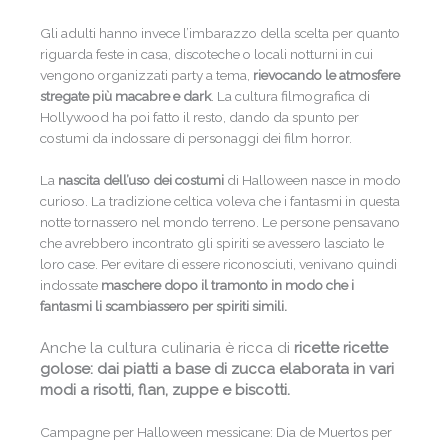
Gli adulti hanno invece l’imbarazzo della scelta per quanto
riguarda feste in casa, discoteche o locali notturni in cui
vengono organizzati party a tema,
rievocando le atmosfere
stregate più macabre e dark
. La cultura filmografica di
Hollywood ha poi fatto il resto, dando da spunto per
costumi da indossare di personaggi dei film horror.
La
nascita dell’uso dei costumi
di Halloween nasce in modo
curioso. La tradizione celtica voleva che i fantasmi in questa
notte tornassero nel mondo terreno. Le persone pensavano
che avrebbero incontrato gli spiriti se avessero lasciato le
loro case. Per evitare di essere riconosciuti, venivano quindi
indossate
maschere dopo il tramonto in modo che i
fantasmi li scambiassero per spiriti simili.
Anche la cultura culinaria è ricca di
ricette ricette
golose: dai piatti a base di zucca elaborata in vari
modi a risotti, flan, zuppe e biscotti.
Campagne per Halloween messicane: Dia de Muertos per