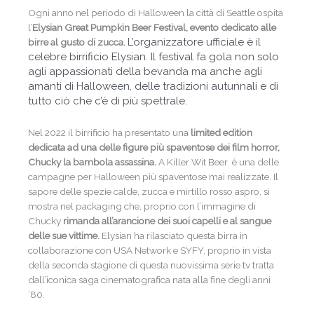
Ogni anno nel periodo di Halloween la città di Seattle ospita
l’
Elysian Great Pumpkin Beer Festival, evento dedicato alle
L’organizzatore ufficiale è il
birre al gusto di zucca.
celebre birrificio Elysian.
Il festival fa gola non solo
agli appassionati della bevanda ma anche agli
amanti di Halloween, delle tradizioni autunnali e di
Ti piace il Digital
tutto ciò che c’è di più spettrale.
Marketing?
Nel 2022 il birrificio ha presentato una
limited edition
Iscriviti alla newsletter per
accedere alla
dedicata ad una delle figure più spaventose dei film horror,
Community
e partecipare ai nostri
eventi
Chucky la bambola assassina.
A Killer Wit Beer è una delle
gratuiti
, acquisendo preziose
campagne per Halloween più spaventose mai realizzate. Il
conoscenze spendibili nel mondo del
sapore delle spezie calde, zucca e mirtillo rosso aspro, si
lavoro.
mostra nel packaging che, proprio con l’immagine di
Chucky
rimanda all’arancione dei suoi capelli e al sangue
delle sue vittime.
Elysian ha rilasciato questa birra in
collaborazione con USA Network e SYFY, proprio in vista
della seconda stagione di questa nuovissima serie tv tratta
dall’iconica saga cinematografica nata alla fine degli anni
’80.