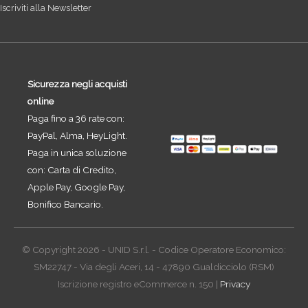
Iscriviti alla Newsletter
Sicurezza negli acquisti
online
Paga fino a 36 rate con:
PayPal, Alma, HeyLight.
Paga in unica soluzione
con: Carta di Credito,
Apple Pay, Google Pay,
Bonifico Bancario.
© Copyright 2026 - UNID S.r.l. - Codice Operatore Economico:
SM22747 - Via degli Aceri, 14 - 47890 Gualdicciolo (RSM)
Iscrizione registro eCommerce n. 150 |
Privacy