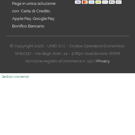
Paga in unica soluzione
con: Carta di Credito,
Apple Pay, Google Pay,
Bonifico Bancario.
© Copyright 2026 - UNID S.r.l. - Codice Operatore Economico:
SM22747 - Via degli Aceri, 14 - 47890 Gualdicciolo (RSM)
Iscrizione registro eCommerce n. 150 |
Privacy
Gestisci consenso