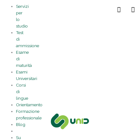
Vai
Statistiche
Marketing
Preferenze
Funzionale
Servizi
al
Gestisci la tua privacy
per
contenuto
lo
studio
Test
di
ammissione
Esame
di
maturità
Esami
Universitari
Corsi
di
lingue
Orientamento
Formazione
professionale
Blog
Su