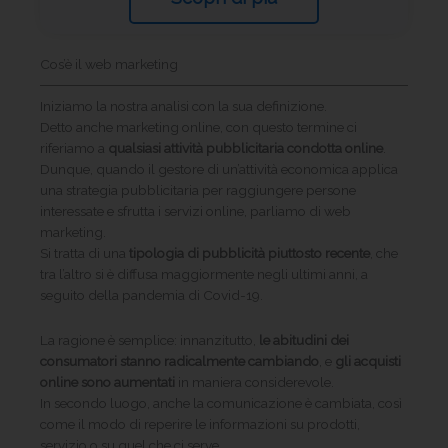
Cos’è il web marketing
Iniziamo la nostra analisi con la sua definizione.
Detto anche marketing online, con questo termine ci
riferiamo a
qualsiasi attività pubblicitaria condotta online
.
Dunque, quando il gestore di un’attività economica applica
una strategia pubblicitaria per raggiungere persone
interessate e sfrutta i servizi online, parliamo di web
marketing.
Si tratta di una
tipologia di pubblicità piuttosto recente
, che
tra l’altro si è diffusa maggiormente negli ultimi anni, a
seguito della pandemia di Covid-19.
La ragione è semplice: innanzitutto,
le abitudini dei
consumatori stanno radicalmente cambiando
, e
gli acquisti
online sono aumentati
in maniera considerevole.
In secondo luogo, anche la comunicazione è cambiata, così
come il modo di reperire le informazioni su prodotti,
servizio o su quel che ci serve.