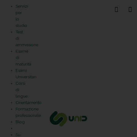
Vai
Statistiche
Marketing
Preferenze
Funzionale
Servizi
al
Gestisci la tua privacy
per
contenuto
lo
studio
Test
di
ammissione
Esame
di
maturità
Esami
Universitari
Corsi
di
lingue
Orientamento
Formazione
professionale
Blog
Su