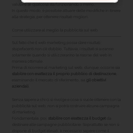
valutare se qualcosa sta funzionando o meno.
In questo modo, è possibile attuare delle modifiche in itinere
alla strategia, per ottenere risultati migliori.
Come utilizzare al meglio la pubblicità sul web
Sul fatto che il web marketing possa dare risultati
stupefacenti non c’è dubbio. Tuttavia, i risultati si avranno
solamente quando si utilizzeranno le risorse del web in
maniera ottimale.
Prima di ricorrere al marketing sul web, dunque, occorre sia
stabilire con esattezza il proprio pubblico di destinazione
,
esaminando il mercato di riferimento, sia
gli obiettivi
aziendali
.
Senza sapere a chi ci si rivolge e cosa si vuole ottenere con la
pubblicità sul web, non si potrà costruire alcuna campagna
di marketing.
Fondamentale, poi,
stabilire con esattezza il budget
da
destinare alle campagne pubblicitarie. Soprattutto se non si
dispone di budget elevati, è necessario sapere come il