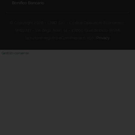
Bonifico Bancario.
© Copyright 2026 - UNID S.r.l. - Codice Operatore Economico:
SM22747 - Via degli Aceri, 14 - 47890 Gualdicciolo (RSM)
Iscrizione registro eCommerce n. 150 |
Privacy
Gestisci consenso