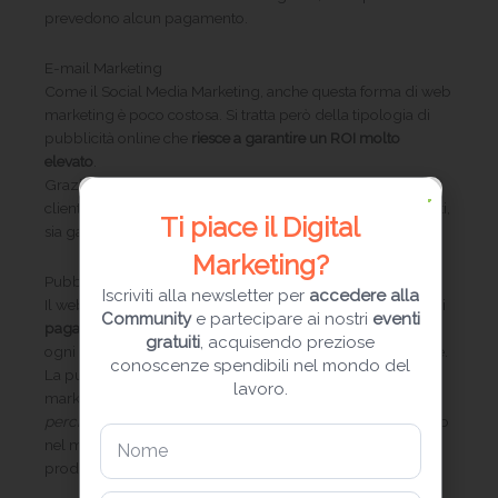
prevedono alcun pagamento.
E-mail Marketing
Come il Social Media Marketing, anche questa forma di web
marketing è poco costosa. Si tratta però della tipologia di
pubblicità online che
riesce a garantire un ROI molto
elevato
.
Grazie all’e-mail marketing, è possibile comunicare con i
clienti (o potenziali tali) sia informazioni su servizi e prodotti,
Ti piace il Digital
sia garantire loro offerte dedicate e personalizzate.
Marketing?
Pubblicità PPC sui motori di ricerca
Iscriviti alla newsletter per
accedere alla
Il web marketing permette anche alle aziende interessate di
Community
e partecipare ai nostri
eventi
pagare per mostrare i propri annunci sui motori di ricerca
,
gratuiti
, acquisendo preziose
ogni qual volta vengano digitate determinate parole chiave.
conoscenze spendibili nel mondo del
La pubblicità PPC, così viene chiama questa forma di
lavoro.
marketing sul web,
permette di ottenere conversioni
perché molto specifica
. L’attività viene mostrata al pubblico
nel momento in cui sta già cercando informazioni su un
prodotto o servizio.