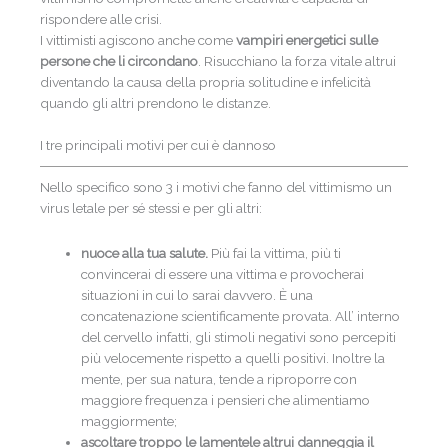
rispondere alle crisi.
I vittimisti agiscono anche come
vampiri energetici sulle
persone che li circondano
. Risucchiano la forza vitale altrui
diventando la causa della propria solitudine e infelicità
quando gli altri prendono le distanze.
I tre principali motivi per cui è dannoso
Nello specifico sono 3 i motivi che fanno del vittimismo un
virus letale per sé stessi e per gli altri:
nuoce alla tua salute.
Più fai la vittima, più ti
convincerai di essere una vittima e provocherai
situazioni in cui lo sarai davvero. È una
concatenazione scientificamente provata. All’ interno
del cervello infatti, gli stimoli negativi sono percepiti
più velocemente rispetto a quelli positivi. Inoltre la
mente, per sua natura, tende a riproporre con
maggiore frequenza i pensieri che alimentiamo
maggiormente;
ascoltare troppo le lamentele altrui danneggia il