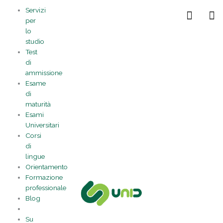
Vai
Statistiche
Marketing
Preferenze
Funzionale
Servizi
al
Gestisci la tua privacy
per
contenuto
lo
studio
Test
di
ammissione
Esame
di
maturità
Esami
Universitari
Corsi
di
lingue
Orientamento
Formazione
professionale
Blog
Su