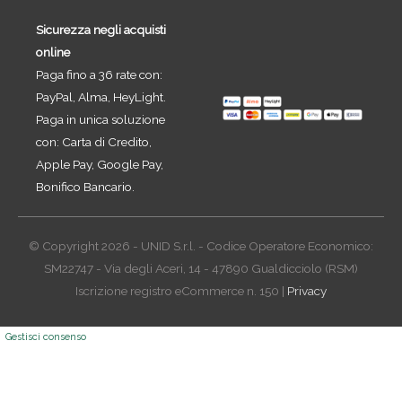
Sicurezza negli acquisti
online
Paga fino a 36 rate con:
PayPal, Alma, HeyLight.
Paga in unica soluzione
con: Carta di Credito,
Apple Pay, Google Pay,
Bonifico Bancario.
© Copyright 2026 - UNID S.r.l. - Codice Operatore Economico:
SM22747 - Via degli Aceri, 14 - 47890 Gualdicciolo (RSM)
Iscrizione registro eCommerce n. 150 |
Privacy
Gestisci consenso