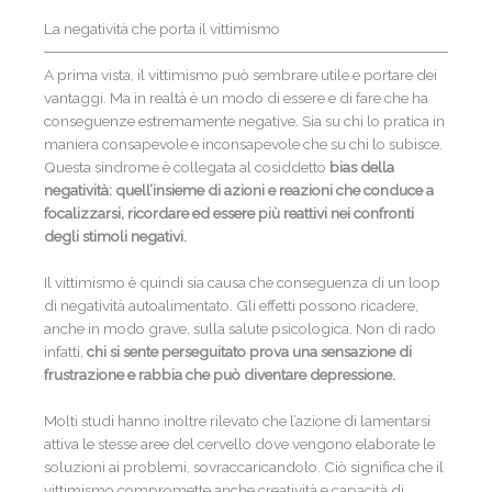
La negatività che porta il vittimismo
A prima vista, il vittimismo può sembrare utile e portare dei
vantaggi. Ma in realtà è un modo di essere e di fare che ha
conseguenze estremamente negative. Sia su chi lo pratica in
maniera consapevole e inconsapevole che su chi lo subisce.
Questa sindrome è collegata al cosiddetto
bias della
negatività: quell’insieme di azioni e reazioni che conduce a
focalizzarsi, ricordare ed essere più reattivi nei confronti
degli stimoli negativi.
Il vittimismo è quindi sia causa che conseguenza di un loop
di negatività autoalimentato. Gli effetti possono ricadere,
anche in modo grave, sulla salute psicologica. Non di rado
infatti,
chi si sente perseguitato prova una sensazione di
frustrazione e rabbia che può diventare depressione.
Molti studi hanno inoltre rilevato che l’azione di lamentarsi
attiva le stesse aree del cervello dove vengono elaborate le
soluzioni ai problemi, sovraccaricandolo. Ciò significa che il
vittimismo compromette anche creatività e capacità di