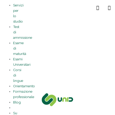
Vai
Statistiche
Marketing
Preferenze
Funzionale
Servizi
al
Gestisci la tua privacy
per
contenuto
lo
studio
Test
di
ammissione
Esame
di
maturità
Esami
Universitari
Corsi
di
lingue
Orientamento
Formazione
professionale
Blog
Su