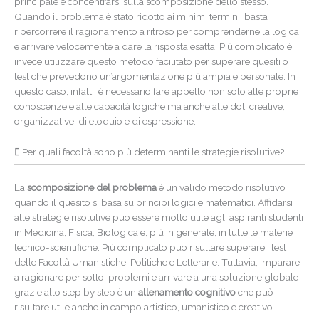
principale e concentrarsi sulla scomposizione dello stesso.
Quando il problema è stato ridotto ai minimi termini, basta
ripercorrere il ragionamento a ritroso per comprenderne la logica
e arrivare velocemente a dare la risposta esatta. Più complicato è
invece utilizzare questo metodo facilitato per superare quesiti o
test che prevedono un’argomentazione più ampia e personale. In
questo caso, infatti, è necessario fare appello non solo alle proprie
conoscenze e alle capacità logiche ma anche alle doti creative,
organizzative, di eloquio e di espressione.
Per quali facoltà sono più determinanti le strategie risolutive?
La
scomposizione del problema
è un valido metodo risolutivo
quando il quesito si basa su principi logici e matematici. Affidarsi
alle strategie risolutive può essere molto utile agli aspiranti studenti
in Medicina, Fisica, Biologica e, più in generale, in tutte le materie
tecnico-scientifiche. Più complicato può risultare superare i test
delle Facoltà Umanistiche, Politiche e Letterarie. Tuttavia, imparare
a ragionare per sotto-problemi e arrivare a una soluzione globale
grazie allo step by step è un
allenamento cognitivo
che può
risultare utile anche in campo artistico, umanistico e creativo.