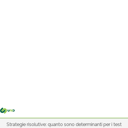
Me
pri
Strategie risolutive: quanto sono determinanti per i test