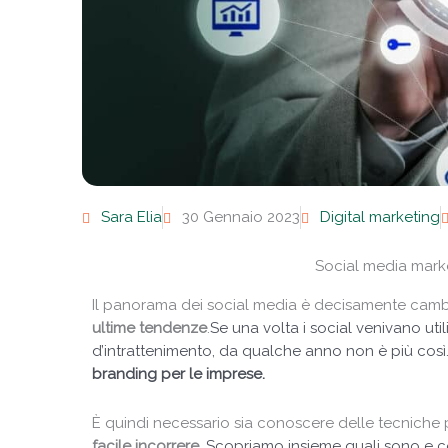
Sara Elia
30 Gennaio 2023
Digital marketing
Social media market
Il panorama dei social media è decisamente cambia
ultime tendenze
.
Se una volta i social venivano uti
d’intrattenimento, da qualche anno non è più così.
branding per le imprese.
È quindi necessario sia conoscere delle tecniche pe
facile incorrere.
Scopriamo insieme quali sono e co