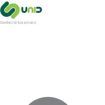
Vai
Marketing
Statistiche
Preferenze
Funzionale
al
contenuto
Gestisci la tua privacy