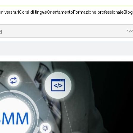
niversitari
Corsi di lingue
Orientamento
Formazione professionale
Blog
3
Soc