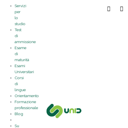
Vai
Statistiche
Marketing
Preferenze
Funzionale
Servizi
al
Gestisci la tua privacy
per
contenuto
lo
studio
Test
di
ammissione
Esame
di
maturità
Esami
Universitari
Corsi
di
lingue
Orientamento
Formazione
professionale
Blog
Su