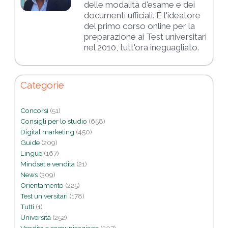
delle modalità d'esame e dei
documenti ufficiali. È l'ideatore
del primo corso online per la
preparazione ai Test universitari
nel 2010, tutt'ora ineguagliato.
Categorie
Concorsi
(51)
Consigli per lo studio
(658)
Digital marketing
(450)
Guide
(209)
Lingue
(167)
Mindset e vendita
(21)
News
(309)
Orientamento
(225)
Test universitari
(178)
Tutti
(1)
Università
(252)
Vendita e comunicazione
(207)