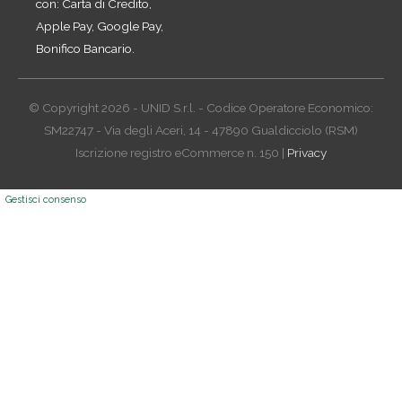
con: Carta di Credito,
Apple Pay, Google Pay,
Bonifico Bancario.
© Copyright 2026 - UNID S.r.l. - Codice Operatore Economico:
SM22747 - Via degli Aceri, 14 - 47890 Gualdicciolo (RSM)
Iscrizione registro eCommerce n. 150 |
Privacy
Gestisci consenso