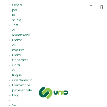
Vai
Statistiche
Marketing
Preferenze
Funzionale
Servizi
al
Gestisci la tua privacy
per
contenuto
lo
studio
Test
di
ammissione
Esame
di
maturità
Esami
Universitari
Corsi
di
lingue
Orientamento
Formazione
professionale
Blog
Su