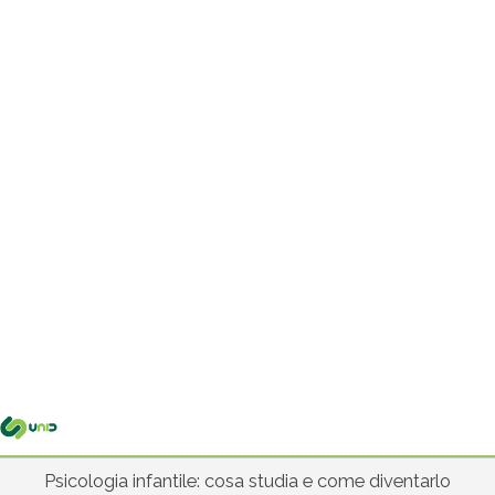
Me
pri
Psicologia infantile: cosa studia e come diventarlo