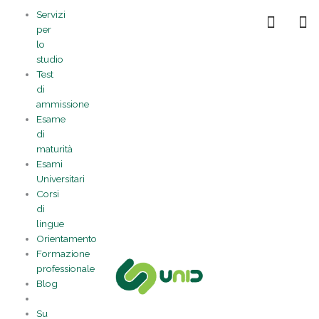
Vai
Statistiche
Marketing
Preferenze
Funzionale
Servizi
al
Gestisci la tua privacy
per
contenuto
lo
studio
Test
di
ammissione
Esame
di
maturità
Esami
Universitari
Corsi
di
lingue
Orientamento
Formazione
professionale
Blog
Su