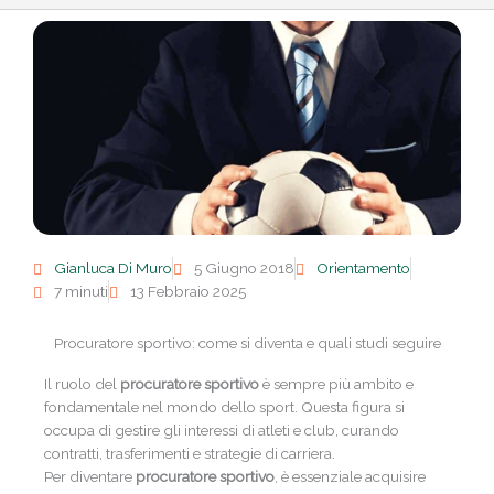
Gianluca Di Muro
5 Giugno 2018
Orientamento
7 minuti
13 Febbraio 2025
Procuratore sportivo: come si diventa e quali studi seguire
Il ruolo del
procuratore sportivo
è sempre più ambito e
fondamentale nel mondo dello sport. Questa figura si
occupa di gestire gli interessi di atleti e club, curando
contratti, trasferimenti e strategie di carriera.
Per diventare
procuratore sportivo
, è essenziale acquisire