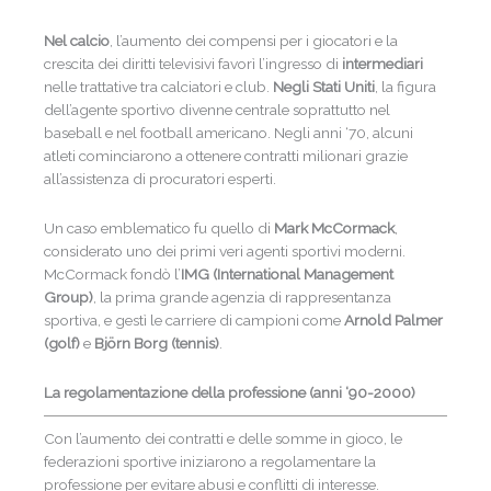
Nel calcio
, l’aumento dei compensi per i giocatori e la
crescita dei diritti televisivi favorì l’ingresso di
intermediari
nelle trattative tra calciatori e club.
Negli Stati Uniti
, la figura
dell’agente sportivo divenne centrale soprattutto nel
baseball e nel football americano. Negli anni ‘70, alcuni
atleti cominciarono a ottenere contratti milionari grazie
all’assistenza di procuratori esperti.
Un caso emblematico fu quello di
Mark McCormack
,
considerato uno dei primi veri agenti sportivi moderni.
McCormack fondò l’
IMG (International Management
Group)
, la prima grande agenzia di rappresentanza
sportiva, e gestì le carriere di campioni come
Arnold Palmer
(golf)
e
Björn Borg (tennis)
.
La regolamentazione della professione (anni ‘90-2000)
Con l’aumento dei contratti e delle somme in gioco, le
federazioni sportive iniziarono a regolamentare la
professione per evitare abusi e conflitti di interesse.