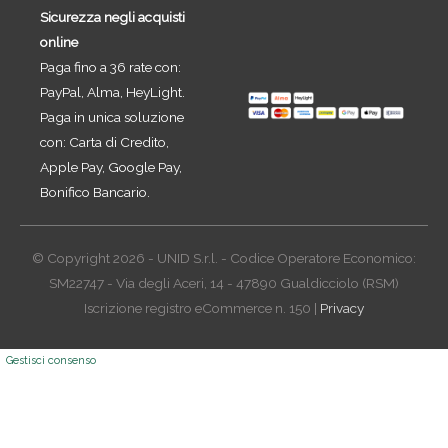
Sicurezza negli acquisti
online
Paga fino a 36 rate con:
PayPal, Alma, HeyLight.
Paga in unica soluzione
con: Carta di Credito,
Apple Pay, Google Pay,
Bonifico Bancario.
© Copyright 2026 - UNID S.r.l. - Codice Operatore Economico:
SM22747 - Via degli Aceri, 14 - 47890 Gualdicciolo (RSM)
Iscrizione registro eCommerce n. 150 |
Privacy
Gestisci consenso