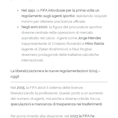
Nel 1991
, la
FIFA introdusse per la prima volta un
regolamento sugli agenti sportivi
, stabilendo requisiti
minimi per ottenere una licenza ufficiale.
Negli anni 2000
, la figura del procuratore sportivo
divenne centrale nelle operazioni di mercato,
soprattutto nel calcio. Agenti come
Jorge Mendes
(rappresentante di Cristiano Ronaldo) e
Mino Raiola
(agente di Zlatan Ibrahimović e Paul Pogba)
divennero protagonisti delle trattative calcistiche
internazionali.
La liberalizzazione e le nuove regolamentazioni (2015 –
oggi)
Nel
2015
, la FIFA abolì il sistema delle licenze,
liberalizzando la professione. Questo portò a un aumento
del numero di agenti, ma anche a diverse criticità, tra cui
speculazioni e mancanza di trasparenza nei trasferimenti
.
Per porre rimedio alla situazione, nel
2023 la FIFA ha