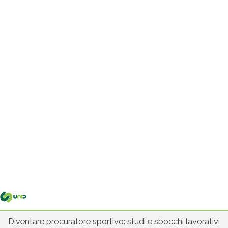
Me
pri
Diventare procuratore sportivo: studi e sbocchi lavorativi