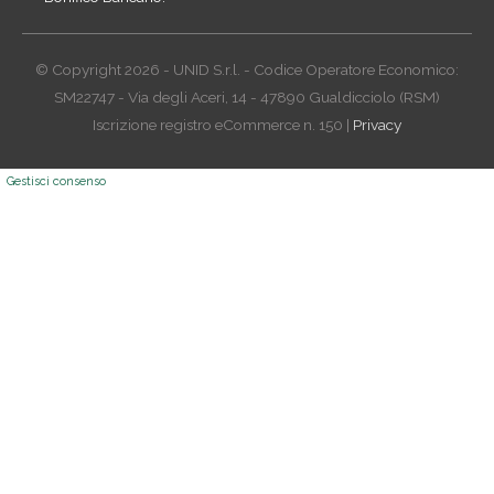
© Copyright 2026 - UNID S.r.l. - Codice Operatore Economico:
SM22747 - Via degli Aceri, 14 - 47890 Gualdicciolo (RSM)
Iscrizione registro eCommerce n. 150 |
Privacy
Gestisci consenso