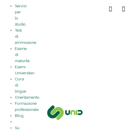
Vai
Statistiche
Marketing
Preferenze
Funzionale
Servizi
al
Gestisci la tua privacy
per
contenuto
lo
studio
Test
di
ammissione
Esame
di
maturità
Esami
Universitari
Corsi
di
lingue
Orientamento
Formazione
professionale
Blog
Su