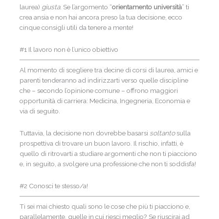
laurea)
giusta
. Se l’argomento “
orientamento università
” ti
crea ansia e non hai ancora preso la tua decisione, ecco
cinque consigli utili da tenere a mente!
#1 Il lavoro non è l’unico obiettivo
Al momento di scegliere tra decine di corsi di laurea, amici e
parenti tenderanno ad indirizzarti verso quelle discipline
che – secondo l’opinione comune – offrono maggiori
opportunità di carriera: Medicina, Ingegneria, Economia e
via di seguito.
Tuttavia, la decisione non dovrebbe basarsi
soltanto
sulla
prospettiva di trovare un buon lavoro. Il rischio, infatti, è
quello di ritrovarti a studiare argomenti che non ti piacciono
e, in seguito, a svolgere una professione che non ti soddisfa!
#2 Conosci te stesso/a!
Ti sei mai chiesto quali sono le cose che più ti piacciono e,
parallelamente, quelle in cui riesci meglio? Se riuscirai ad