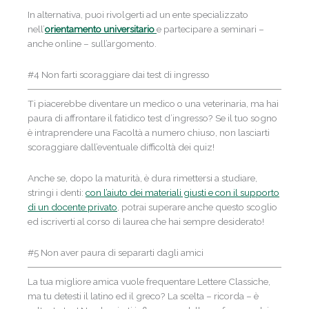
In alternativa, puoi rivolgerti ad un ente specializzato
nell’
orientamento universitario
e partecipare a seminari –
anche online – sull’argomento.
#4 Non farti scoraggiare dai test di ingresso
Ti piacerebbe diventare un medico o una veterinaria, ma hai
paura di affrontare il fatidico test d’ingresso? Se il tuo sogno
è intraprendere una Facoltà a numero chiuso, non lasciarti
scoraggiare dall’eventuale difficoltà dei quiz!
Anche se, dopo la maturità, è dura rimettersi a studiare,
stringi i denti:
con l’aiuto dei materiali giusti e con il supporto
di un docente privato
, potrai superare anche questo scoglio
ed iscriverti al corso di laurea che hai sempre desiderato!
#5 Non aver paura di separarti dagli amici
La tua migliore amica vuole frequentare Lettere Classiche,
ma tu detesti il latino ed il greco? La scelta – ricorda – è