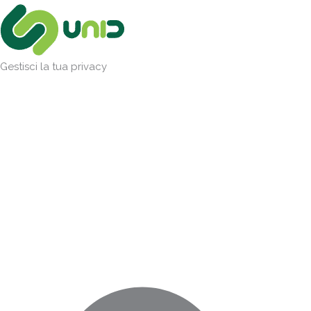
Vai
Marketing
Statistiche
Preferenze
Funzionale
al
contenuto
Gestisci la tua privacy