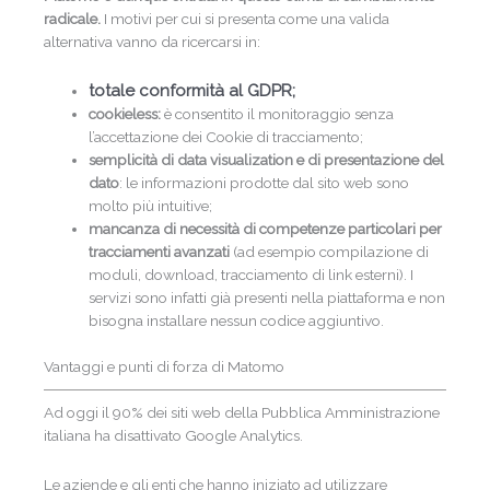
radicale.
I motivi per cui si presenta come una valida
alternativa vanno da ricercarsi in:
Ti piace il Digital
totale conformità al GDPR;
cookieless:
è consentito il monitoraggio senza
Marketing?
l’accettazione dei Cookie di tracciamento;
semplicità di data visualization e di presentazione del
Iscriviti alla newsletter per
accedere alla
dato
: le informazioni prodotte dal sito web sono
Community
e partecipare ai nostri
eventi
molto più intuitive;
gratuiti
, acquisendo preziose
mancanza di necessità di competenze particolari per
conoscenze spendibili nel mondo del
tracciamenti avanzati
(ad esempio compilazione di
lavoro.
moduli, download, tracciamento di link esterni). I
servizi sono infatti già presenti nella piattaforma e non
bisogna installare nessun codice aggiuntivo.
Vantaggi e punti di forza di Matomo
Ad oggi il 90% dei siti web della Pubblica Amministrazione
italiana ha disattivato Google Analytics.
Le aziende e gli enti che hanno iniziato ad utilizzare