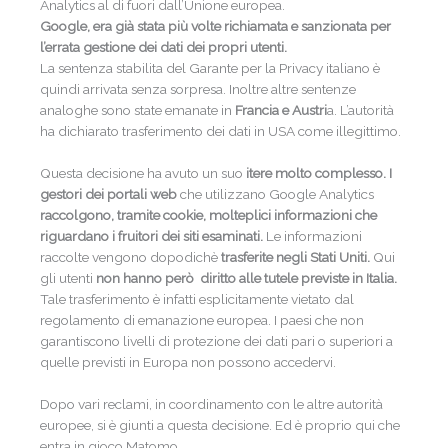
Analytics al di fuori dall’Unione europea.
Google, era già stata più volte richiamata e sanzionata per
l’errata gestione dei dati dei propri utenti.
La sentenza stabilita del Garante per la Privacy italiano è
quindi arrivata senza sorpresa. Inoltre altre sentenze
analoghe sono state emanate in
Francia e Austri
a. L’autorità
ha dichiarato trasferimento dei dati in USA come illegittimo.
Questa decisione ha avuto un suo
itere molto complesso.
I
gestori dei portali web
che utilizzano Google Analytics
raccolgono, tramite cookie, molteplici informazioni che
riguardano i fruitori dei siti esaminati.
Le informazioni
raccolte vengono dopodichè
trasferite negli Stati Uniti.
Qui
gli utenti
non hanno però diritto alle tutele previste in Italia.
Tale trasferimento è infatti esplicitamente vietato dal
regolamento di emanazione europea. I paesi che non
garantiscono livelli di protezione dei dati pari o superiori a
quelle previsti in Europa non possono accedervi.
Dopo vari reclami, in coordinamento con le altre autorità
europee, si è giunti a questa decisione. Ed è proprio qui che
entra in gioco Matomo.