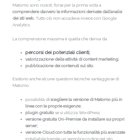
Matomo sono riusciti, forse per la prima volta a
comprendere davvero le informazioni derivate dall’analisi
dei siti web.
Tutto ciò non accadeva invece con Google
Analytics.
Dichiaro di accettare il trattamento dei miei
dati personali come previsto dalla
La comprensione massima è quella che deriva da:
informativa sulla privacy
.
Marketing
percorsi dei potenziali clienti;
Acconsento, ai sensi del Regolamento (UE)
valorizzazione delle attività di content marketing;
2016/679 e dell'art. 130 D.Lgs. 196/2003, a
pubblicazione dei contenuti sul sito.
ricevere comunicazioni promozionali e
newsletter da parte del Titolare del
trattamento
Esistono anche alcune questioni tecniche vantaggiose di
Matomo:
Iscriviti
possibilità d
i scegliere la versione di Matomo più in
linea con le proprie esigenze;
plugin gratuito
se si utilizza WordPress;
versione gratuita On-Premise da installare sui propri
server;
versione Cloud con tutte le funzionalità più avanzate
installabile tramite un semplice codice nel sito.