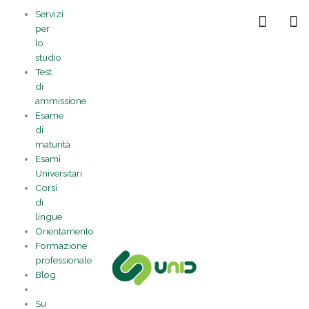
Vai
Statistiche
Marketing
Preferenze
Funzionale
Servizi
al
Gestisci la tua privacy
per
contenuto
lo
studio
Test
di
ammissione
Esame
di
maturità
Esami
Universitari
Corsi
di
lingue
Orientamento
Formazione
professionale
Blog
Su