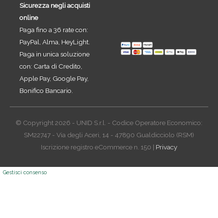
Sicurezza negli acquisti
online
Paga fino a 36 rate con:
PayPal, Alma, HeyLight.
Paga in unica soluzione
con: Carta di Credito,
Apple Pay, Google Pay,
Bonifico Bancario.
© Copyright 2026 - UNID S.r.l. - Codice Operatore Economico:
SM22747 - Via degli Aceri, 14 - 47890 Gualdicciolo (RSM)
Iscrizione registro eCommerce n. 150 |
Privacy
Gestisci consenso