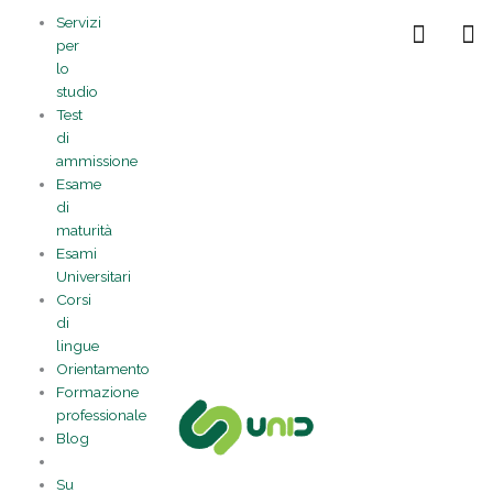
Vai
Statistiche
Marketing
Preferenze
Funzionale
Servizi
al
Gestisci la tua privacy
per
contenuto
lo
studio
Test
di
ammissione
Esame
di
maturità
Esami
Universitari
Corsi
di
lingue
Orientamento
Formazione
professionale
Blog
Su