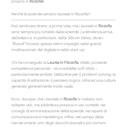
proprio in
filosofia!
Perché le aziende cercano laureati in filosofia?
Può sembrare strano, a prima vista, ma i laureati in
filosofia
sono sempre più richiesti dalle aziende. La tendenza arriva
dall’estero e, in particolare, dalla
Silicon Valley
, dove i
“filosofi”
trovano spesso ottimi impieghi nelle grandi
multinazionali del digitale e nelle
start-up
.
Chi ha conseguito la
Laurea in Filosofia
, infatti, possiede
competenze personali – le cosiddette
soft skills
–
particolarmente ambite: l’attitudine per il
problem solving
, la
capacità di astrazione, il pensiero logico, oltre ad una cultura
generale generalmente molto vasta.
Ecco, dunque, che i laureati in
filosofia
si rivelano non
soltanto utili, ma addirittura preziosi in vari contesti: nei
consigli di amministrazione delle aziende, nei reparti di
comunicazione e marketing e, infine, nel campo delle
risorse umane, uno degli sbocchi lavorativi più comuni.