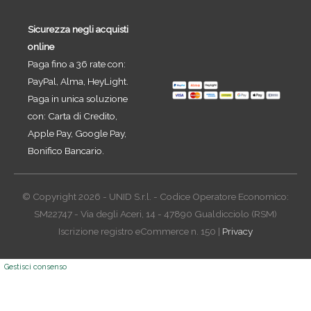
Sicurezza negli acquisti
online
Paga fino a 36 rate con:
PayPal, Alma, HeyLight.
Paga in unica soluzione
con: Carta di Credito,
Apple Pay, Google Pay,
Bonifico Bancario.
© Copyright 2026 - UNID S.r.l. - Codice Operatore Economico:
SM22747 - Via degli Aceri, 14 - 47890 Gualdicciolo (RSM)
Iscrizione registro eCommerce n. 150 |
Privacy
Gestisci consenso