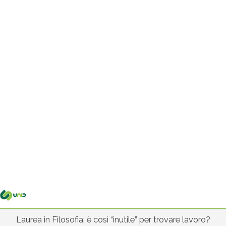
Me
pri
Laurea in Filosofia: è così “inutile” per trovare lavoro?