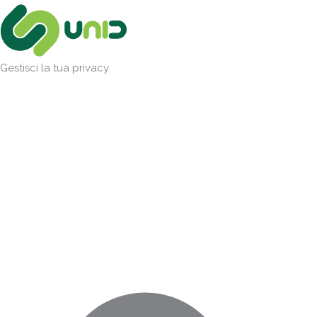
Vai
Marketing
Statistiche
Preferenze
Funzionale
al
contenuto
Gestisci la tua privacy