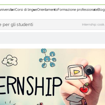
niversitari
Corsi di lingue
Orientamento
Formazione professionale
Blog
 per gli studenti
Internship: cos’è