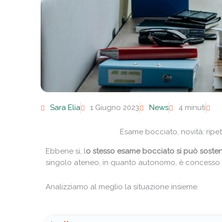
Sara Elia
1 Giugno 2023
News
4 minuti
Esame bocciato, novità: ripet
Ebbene si, l
o stesso esame bocciato si può sosten
singolo ateneo, in quanto autonomo, è concesso i
Analizziamo al meglio la situazione insieme.