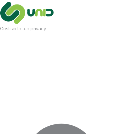
Vai
Marketing
Statistiche
Preferenze
Funzionale
al
contenuto
Gestisci la tua privacy