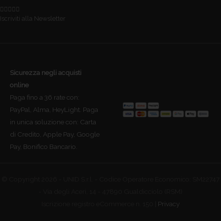
Iscriviti alla Newsletter
Sicurezza negli acquisti
online
Paga fino a 36 rate con:
PayPal, Alma, HeyLight. Paga
in unica soluzione con: Carta
di Credito, Apple Pay, Google
Pay, Bonifico Bancario.
© Copyright 2026 - UNID S.r.l. - Codice Operatore Economico: SM22747
- Via degli Aceri, 14 - 47890 Gualdicciolo (RSM)
Iscrizione registro eCommerce n. 150 |
Privacy