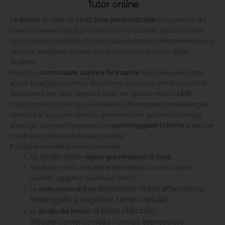
Tutor online
Le lezioni
studiate da
UniD sono personalizzate
ed operative dal
lunedi al venerdi dalle 9.00 alle 21.00 e il sabato dalle 9.00 alle
13.00, con la possibilità di concordare le lezioni direttamente con il
docente assegnato in base alle disponibilità di orario degli
studenti.
Riuscire a
comunicare, capire e farsi capire
, è la chiave per poter
aprire il maggior numero di porte ed avere una rete di possibilità
lavorative e non solo, ampia e varia. Per questo motivo
UniD
organizza corsi di lingua, avvalendosi di insegnanti madrelingua
che oltre al supporto tecnico-grammaticale, possano dare agli
allievi gli strumenti necessari per
padroneggiare l’idioma
scelto nel
modo più pratico ed attuale possibile.
Il programma delle lezioni prevede:
lo studio delle
;
regole grammaticali di base
strutture morfo-sintattiche elementari (numeri, articoli,
avverbi, aggettivi, sostantivi, verbi);
elementari (frase affermativa,
la
costruzione di frasi
interrogativa, negativa, tempi verbali);
di base utilizzato
lo
studio del lessico
frequentemente nelle normali espressioni