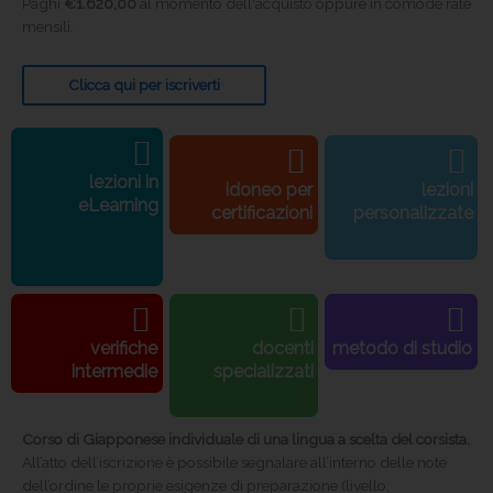
Paghi
€
1.620,00
al momento dell'acquisto oppure in comode rate
mensili.
Clicca qui per iscriverti
lezioni in
idoneo per
lezioni
eLearning
certificazioni
personalizzate
verifiche
docenti
metodo di studio
intermedie
specializzati
Corso di Giapponese individuale di una lingua a scelta del corsista.
All’atto dell’iscrizione è possibile segnalare all’interno delle note
dell’ordine le proprie esigenze di preparazione (livello,