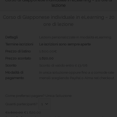
lezione
Corso di Giapponese individuale in eLearning – 20
ore di lezione
Dettagli
Lezioni personalizzate in modalità eLearning
Termine iscrizioni
Le iscrizioni sono sempre aperte
Prezzo di listino
1.800,00€
Prezzo scontato
1.620,00
Sconto
Sconto di valido entro il
13/08
Modalità di
In unica soluzione oppure fino a 4 comode rate
pagamento
mensili scegliendo PayPal o Alma nel checkout
Come preferisci pagare?
Unica Soluzione
Quanti partecipanti?
€
1.800,00
€
1.620,00