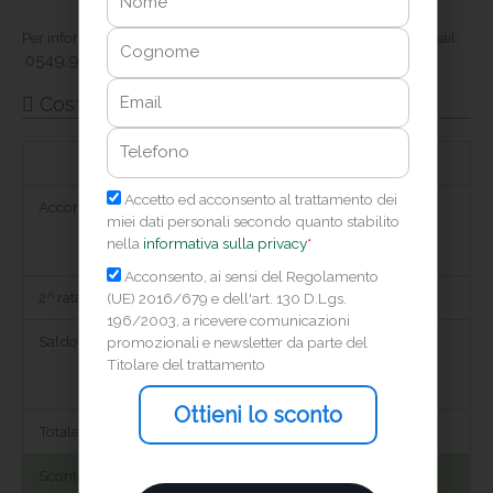
Cognome
Per informazioni contattare i seguenti recapiti telefonici ed e-mail:
0549.98.00.07 oppure
info@unidformazione.com
Email
Costo e modalità di pagamento
Telefono
Unica Soluzione
Acconto + Saldo
Privacy
Accetto ed acconsento al trattamento dei
Acconto
€1000
miei dati personali secondo quanto stabilito
all’atto
nella
informativa sulla privacy
*
dell’iscrizione
Marketing
Acconsento, ai sensi del Regolamento
2^ rata
(UE) 2016/679 e dell'art. 130 D.Lgs.
196/2003, a ricevere comunicazioni
Saldo
€1800
€800
promozionali e newsletter da parte del
Titolare del trattamento
all’atto
a 30gg da inizio
dell’iscrizione
lezioni
Ottieni lo sconto
Totale
€1800
€1800
Sconto 10%
€1620
€1620