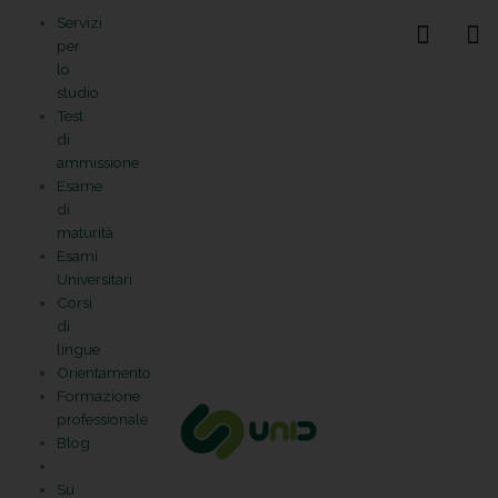
Vai
Statistiche
Marketing
Preferenze
Funzionale
Servizi
al
Gestisci la tua privacy
per
contenuto
lo
studio
Test
di
ammissione
Esame
di
maturità
Esami
Universitari
Corsi
di
lingue
Orientamento
Formazione
professionale
Blog
Su