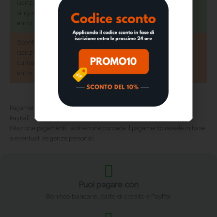
iscrizione
risparmi €180
risparmi €180
singola
entro il 13/08
Sconto 20%
€1440
€1440
iscrizioni
risparmi €360
risparmi €360
cumulative
entro il 13/08
Pagamenti accettati:
Bonifico bancario, Eurogiro, Carte di credito e
PayPal.
Dilazione pagamenti:
la direzione concede il pagamento rateale in base
a eventuali esigenze personali.
Puoi pagare con
Bonifico bancario, carte di credito e PayPal