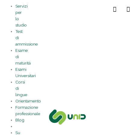
Vai
Statistiche
Marketing
Preferenze
Funzionale
Servizi
al
Gestisci la tua privacy
per
contenuto
lo
studio
Test
di
ammissione
Esame
di
maturità
Esami
Universitari
Corsi
di
lingue
Orientamento
Formazione
professionale
Blog
Su