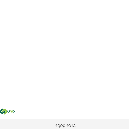
Me
pri
Ingegneria