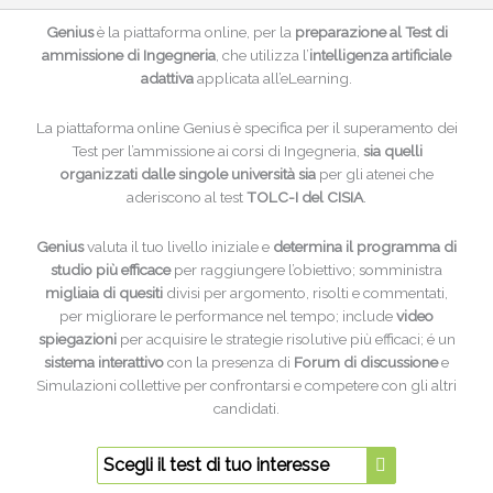
Genius
è la piattaforma online, per la
preparazione al Test di
ammissione di Ingegneria
, che utilizza l’
intelligenza artificiale
adattiva
applicata all’eLearning.
La piattaforma online Genius è specifica per il superamento dei
Test per l’ammissione ai corsi di Ingegneria,
sia quelli
organizzati dalle singole università sia
per gli atenei che
aderiscono al test
TOLC-I del CISIA
.
Genius
valuta il tuo livello iniziale e
determina il programma di
studio più efficace
per raggiungere l’obiettivo; somministra
migliaia di quesiti
divisi per argomento, risolti e commentati,
per migliorare le performance nel tempo; include
video
spiegazioni
per acquisire le strategie risolutive più efficaci; é un
sistema interattivo
con la presenza di
Forum di discussione
e
Simulazioni collettive per confrontarsi e competere con gli altri
candidati.
Scegli il test di tuo interesse