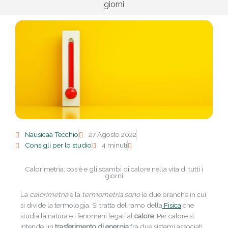
giorni
Nausicaa Tecchio
27 Agosto 2022
Consigli per lo studio
4 minuti
Calorimetria: cos'è e gli scambi di calore nella vita di tutti i
giorni
La
calorimetria
e la
termometria sono
le due branche in cui
si divide la termologia. Si tratta del ramo della
Fisica
che
studia la natura e i fenomeni legati al
calore
. Per calore si
intende un
trasferimento di energia
fra due sistemi associati