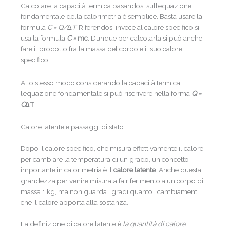
Calcolare la capacità termica basandosi sull’equazione
fondamentale della calorimetria è semplice. Basta usare la
formula
C = Q/∆T.
Riferendosi invece al calore specifico si
usa la formula
C =
mc
.
Dunque per calcolarla si può anche
fare il prodotto fra la massa del corpo e il suo calore
specifico.
Allo stesso modo considerando la capacità termica
l’equazione fondamentale si può riscrivere nella forma
Q =
C∆
T
.
Calore latente e passaggi di stato
Dopo il calore specifico, che misura effettivamente il calore
per cambiare la temperatura di un grado, un concetto
importante in calorimetria è il
calore latente
. Anche questa
grandezza per venire misurata fa riferimento a un corpo di
massa 1 kg, ma non guarda i gradi quanto i cambiamenti
che il calore apporta alla sostanza.
La definizione di calore latente è
la quantità di calore