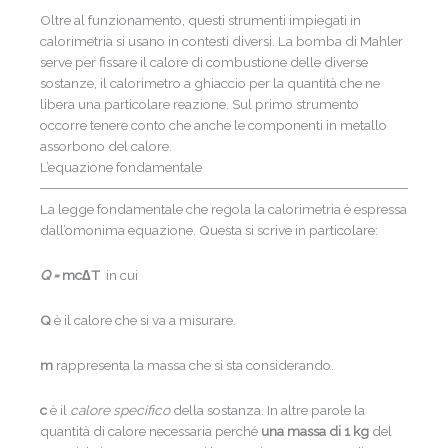
Oltre al funzionamento, questi strumenti impiegati in
calorimetria si usano in contesti diversi. La bomba di Mahler
serve per fissare il calore di combustione delle diverse
sostanze, il calorimetro a ghiaccio per la quantità che ne
libera una particolare reazione. Sul primo strumento
occorre tenere conto che anche le componenti in metallo
assorbono del calore.
L’equazione fondamentale
La legge fondamentale che regola la calorimetria è espressa
dall’omonima equazione. Questa si scrive in particolare:
Q =
mc
∆
T
in cui
Q
è il calore che si va a misurare.
m
rappresenta la massa che si sta considerando.
c
è il
calore specifico
della sostanza. In altre parole la
quantità di calore necessaria perché
una massa di 1 kg
del