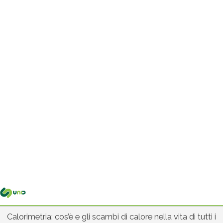
Me
pri
Calorimetria: cos’è e gli scambi di calore nella vita di tutti i