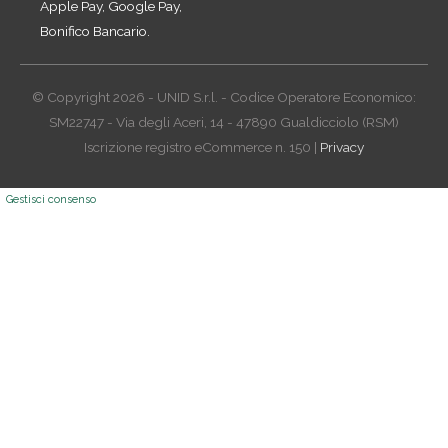
Apple Pay, Google Pay,
Bonifico Bancario.
© Copyright 2026 - UNID S.r.l. - Codice Operatore Economico:
SM22747 - Via degli Aceri, 14 - 47890 Gualdicciolo (RSM)
Iscrizione registro eCommerce n. 150 |
Privacy
Gestisci consenso