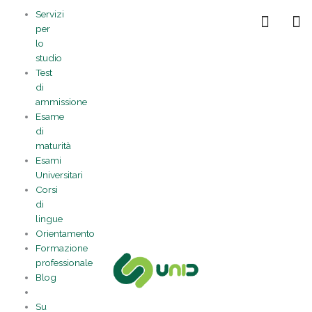
Vai
Statistiche
Marketing
Preferenze
Funzionale
Servizi
al
Gestisci la tua privacy
per
contenuto
lo
studio
Test
di
ammissione
Esame
di
maturità
Esami
Universitari
Corsi
di
lingue
Orientamento
Formazione
professionale
Blog
Su