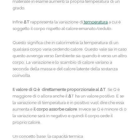
materiale in esame aumenti la propria temperatura di un
grado.
Infine
∆
T
rappresenta la variazione di
temperatura
a cui è
soggetto il corpo rispetto al calore emanato/ceduto.
Questo significa che in calorimetria la temperatura di un
qualsiasi corpo varia cedendo calore. Questo vale sia in caso
questo avvenga verso l’ambiente sia quando è verso un altro
corpo. La variazione e lo scambio di calore variano a
seconda della massa e del calore latente della sostanza
coinvolta.
Il valore di Q è direttamente proporzionale al
∆
T
. Se Q è
maggiore di 0 allora anche il
∆
T ha un valore positivo. E se
la variazione di temperatura è in positivo vuol dire che essa
aumenta e
il corpo assorbe calore
. Invece se Q è minore di 0
la variazione sarà in negativo e quindi il corpo cede il
proprio calore.
Un concetto base: la capacità termica