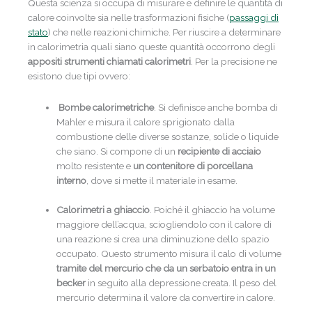
Questa scienza si occupa di misurare e definire le quantità di
calore coinvolte sia nelle trasformazioni fisiche (
passaggi di
stato
) che nelle reazioni chimiche. Per riuscire a determinare
in calorimetria quali siano queste quantità occorrono degli
appositi strumenti chiamati calorimetri
. Per la precisione ne
esistono due tipi ovvero:
Bombe calorimetriche
. Si definisce anche bomba di
Mahler e misura il calore sprigionato dalla
combustione delle diverse sostanze, solide o liquide
che siano. Si compone di un
recipiente di acciaio
molto resistente e
un contenitore di porcellana
interno
, dove si mette il materiale in esame.
Calorimetri a ghiaccio
. Poiché il ghiaccio ha volume
maggiore dell’acqua, sciogliendolo con il calore di
una reazione si crea una diminuzione dello spazio
occupato. Questo strumento misura il calo di volume
tramite del mercurio che da un serbatoio entra in un
becker
in seguito alla depressione creata. Il peso del
mercurio determina il valore da convertire in calore.