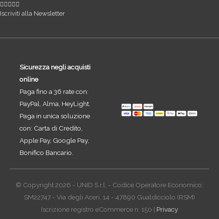
Iscriviti alla Newsletter
Sicurezza negli acquisti
online
Paga fino a 36 rate con:
PayPal, Alma, HeyLight.
Paga in unica soluzione
con: Carta di Credito,
Apple Pay, Google Pay,
Bonifico Bancario.
© Copyright 2026 - UNID S.r.l. - Codice Operatore Economico:
SM22747 - Via degli Aceri, 14 - 47890 Gualdicciolo (RSM)
Iscrizione registro eCommerce n. 150 |
Privacy