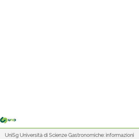
Me
pri
UniSg Università di Scienze Gastronomiche: informazioni