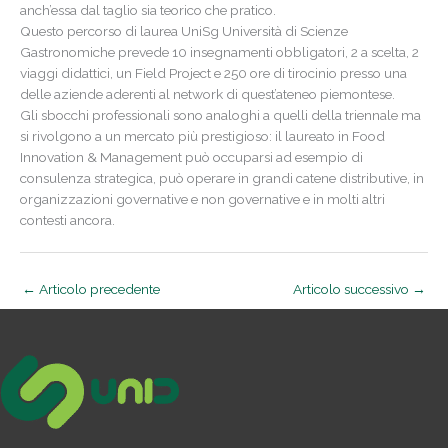
anch’essa dal taglio sia teorico che pratico.
Questo percorso di laurea UniSg Università di Scienze
Gastronomiche prevede 10 insegnamenti obbligatori, 2 a scelta, 2
viaggi didattici, un Field Project e 250 ore di tirocinio presso una
delle aziende aderenti al network di quest’ateneo piemontese.
Gli sbocchi professionali sono analoghi a quelli della triennale ma
si rivolgono a un mercato più prestigioso: il laureato in Food
Innovation & Management può occuparsi ad esempio di
consulenza strategica, può operare in grandi catene distributive, in
organizzazioni governative e non governative e in molti altri
contesti ancora.
←
Articolo precedente
Articolo successivo
→