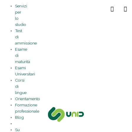
Vai
Statistiche
Marketing
Preferenze
Funzionale
Servizi
al
Gestisci la tua privacy
per
contenuto
lo
studio
Test
di
ammissione
Esame
di
maturità
Esami
Universitari
Corsi
di
lingue
Orientamento
Formazione
professionale
Blog
Su